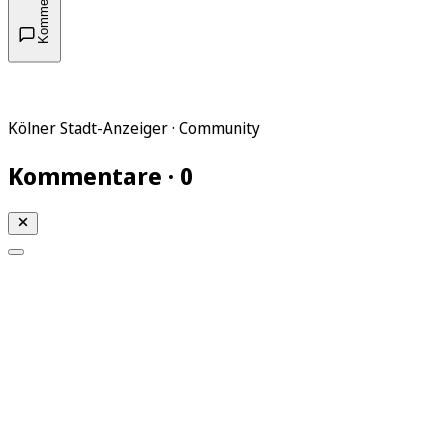
Kommentare
Kölner Stadt-Anzeiger · Community
Kommentare · 0
Mein KStA
Meine Artikel
Meine Region
Meine Newsletter
Mein KStA PLUS
Mein E-Paper