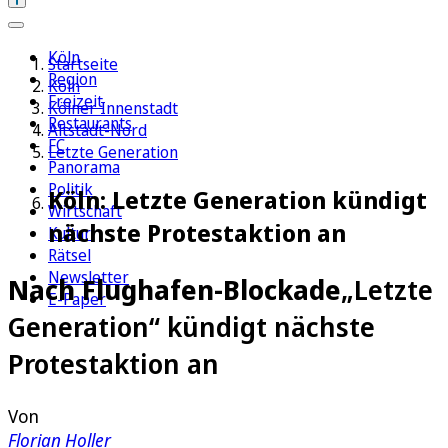
Köln
Startseite
Region
Köln
Freizeit
Kölner Innenstadt
Restaurants
Altstadt-Nord
FC
Letzte Generation
Panorama
Politik
Köln: Letzte Generation kündigt
Wirtschaft
nächste Protestaktion an
Kultur
Rätsel
Newsletter
Nach Flughafen-Blockade
„Letzte
E-Paper
Generation“ kündigt nächste
Protestaktion an
Von
Florian Holler