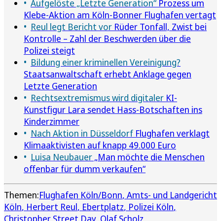
Aufgelöste „Letzte Generation“
Prozess um
Klebe-Aktion am Köln-Bonner Flughafen vertagt
Reul legt Bericht vor
Rüder Tonfall, Zwist bei
Kontrolle – Zahl der Beschwerden über die
Polizei steigt
Bildung einer kriminellen Vereinigung?
Staatsanwaltschaft erhebt Anklage gegen
Letzte Generation
Rechtsextremismus wird digitaler
KI-
Kunstfigur Lara sendet Hass-Botschaften ins
Kinderzimmer
Nach Aktion in Düsseldorf
Flughafen verklagt
Klimaaktivisten auf knapp 49.000 Euro
Luisa Neubauer
„Man möchte die Menschen
offenbar für dumm verkaufen“
Themen:
Flughafen Köln/Bonn
Amts- und Landgericht
Köln
Herbert Reul
Ebertplatz
Polizei Köln
Christopher Street Day
Olaf Scholz