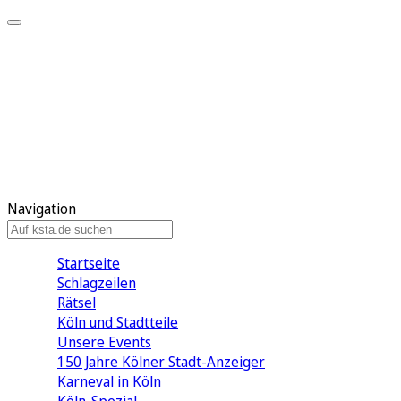
Mein KStA
Meine Artikel
Meine Region
Meine Newsletter
Mein KStA PLUS
Mein E-Paper
Navigation
Startseite
Schlagzeilen
Rätsel
Köln und Stadtteile
Unsere Events
150 Jahre Kölner Stadt-Anzeiger
Karneval in Köln