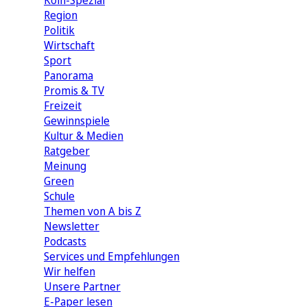
Köln-Spezial
Region
Politik
Wirtschaft
Sport
Panorama
Promis & TV
Freizeit
Gewinnspiele
Kultur & Medien
Ratgeber
Meinung
Green
Schule
Themen von A bis Z
Newsletter
Podcasts
Services und Empfehlungen
Wir helfen
Unsere Partner
E-Paper lesen