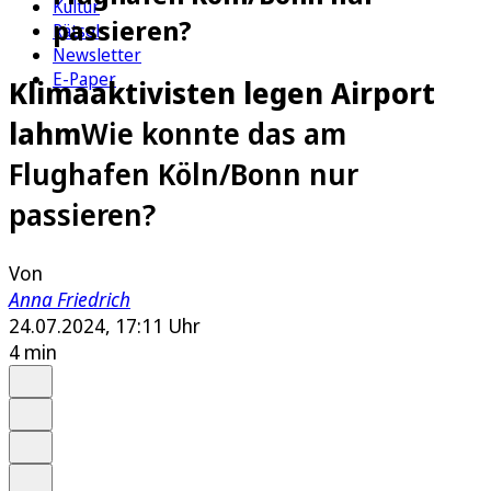
Kultur
passieren?
Rätsel
Newsletter
E-Paper
Klimaaktivisten legen Airport
lahm
Wie konnte das am
Flughafen Köln/Bonn nur
passieren?
Von
Anna Friedrich
24.07.2024, 17:11 Uhr
4 min
Auf Google bevorzugen
Anhören
Schrift
Merken