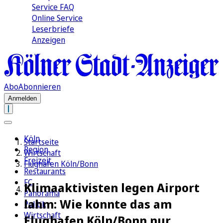
Service FAQ
Online Service
Leserbriefe
Anzeigen
Abo
Abonnieren
Anmelden
Köln
Startseite
Region
Wirtschaft
Freizeit
Flughafen Köln/Bonn
Restaurants
FC
Klimaaktivisten legen Airport
Panorama
lahm: Wie konnte das am
Politik
Wirtschaft
Flughafen Köln/Bonn nur