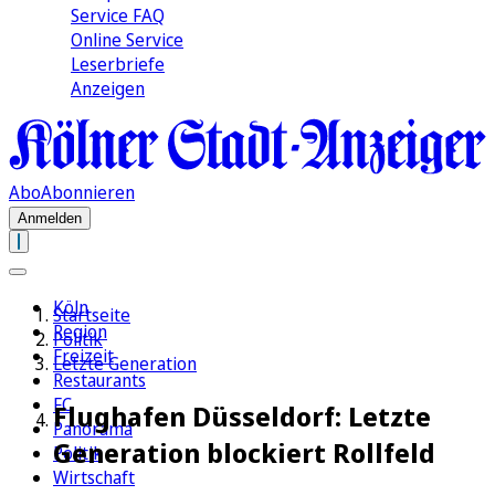
Service FAQ
Online Service
Leserbriefe
Anzeigen
Abo
Abonnieren
Anmelden
Köln
Startseite
Region
Politik
Freizeit
Letzte Generation
Restaurants
FC
Flughafen Düsseldorf: Letzte
Panorama
Generation blockiert Rollfeld
Politik
Wirtschaft