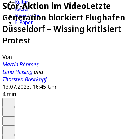
Kultur
Stör-Aktion im Video
Letzte
Rätsel
Generation blockiert Flughafen
Newsletter
E-Paper
Düsseldorf – Wissing kritisiert
Protest
Von
Martin Böhmer
,
Lena Heising
und
Thorsten Breitkopf
13.07.2023, 16:45 Uhr
4 min
Auf Google bevorzugen
Anhören
Schrift
Merken
Drucken