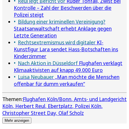
Reul legt Bericht vor
Rüder Tonfall, Zwist bei
Kontrolle – Zahl der Beschwerden über die
Polizei steigt
Bildung einer kriminellen Vereinigung?
Staatsanwaltschaft erhebt Anklage gegen
Letzte Generation
Rechtsextremismus wird digitaler
KI-
Kunstfigur Lara sendet Hass-Botschaften ins
Kinderzimmer
Nach Aktion in Düsseldorf
Flughafen verklagt
Klimaaktivisten auf knapp 49.000 Euro
Luisa Neubauer
„Man möchte die Menschen
offenbar für dumm verkaufen“
Themen:
Flughafen Köln/Bonn
Amts- und Landgericht
Köln
Herbert Reul
Ebertplatz
Polizei Köln
Christopher Street Day
Olaf Scholz
Mehr anzeigen