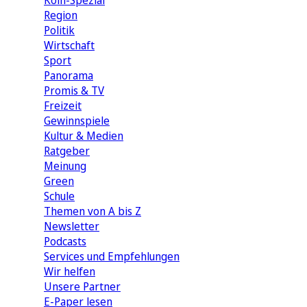
Köln-Spezial
Region
Politik
Wirtschaft
Sport
Panorama
Promis & TV
Freizeit
Gewinnspiele
Kultur & Medien
Ratgeber
Meinung
Green
Schule
Themen von A bis Z
Newsletter
Podcasts
Services und Empfehlungen
Wir helfen
Unsere Partner
E-Paper lesen