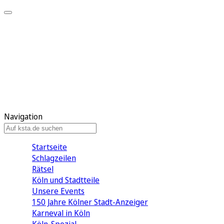
Mein KStA
Meine Artikel
Meine Region
Meine Newsletter
Mein KStA PLUS
Mein E-Paper
Navigation
Startseite
Schlagzeilen
Rätsel
Köln und Stadtteile
Unsere Events
150 Jahre Kölner Stadt-Anzeiger
Karneval in Köln