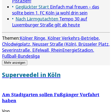
Pistazien!
Geglückter Start
Einfach mal freuen – das
sollte beim 1. FC Köln ja wohl drin sein
Nach Lärmgutachten
Tempo 30 auf
Luxemburger Straße gilt ab heute
Themen:
Kölner Ringe
Kölner Verkehrs-Betriebe
Chlodwigplatz
Neusser Straße (Köln)
Brüsseler Platz
Severinstraße
Eifelwall
RheinEnergieStadion
Fußball-Bundesliga
Mehr anzeigen
Superveedel in Köln
Am Stadtgarten sollen Fußgänger Vorfahrt
haben
Von