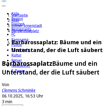
Köln
Startseite
Region
Köln
Freizeit
Kölner Innenstadt
Restaurants
Barbarossaplatz
FC
Panorama
Barbarossaplatz: Bäume und ein
Politik
Unterstand, der die Luft säubert
Wirtschaft
Kultur
Rätsel
Barbarossaplatz
Bäume und ein
Newsletter
Unterstand, der die Luft säubert
E-Paper
Von
Clemens Schminke
06.10.2025, 16:53 Uhr
3 min