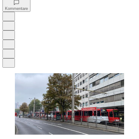
Kommentare
Auf Google bevorzugen
Anhören
Schrift
Merken
Drucken
Teilen