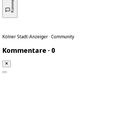
Kommentare
Kölner Stadt-Anzeiger · Community
Kommentare · 0
Mein KStA
Meine Artikel
Meine Region
Meine Newsletter
Mein KStA PLUS
Mein E-Paper