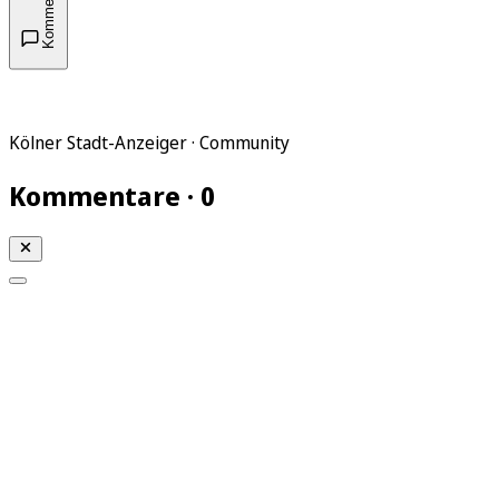
Kommentare
Kölner Stadt-Anzeiger · Community
Kommentare · 0
Mein KStA
Meine Artikel
Meine Region
Meine Newsletter
Mein KStA PLUS
Mein E-Paper