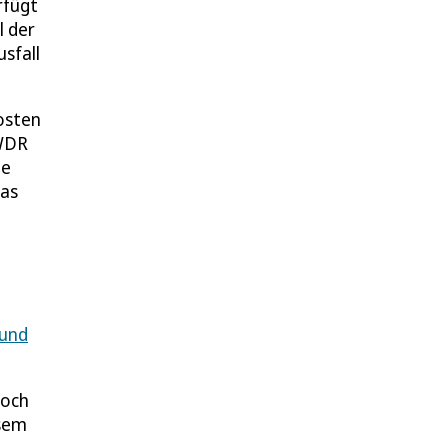
rfügt
l der
sfall
Kosten
 WDR
de
das
 und
Doch
esem