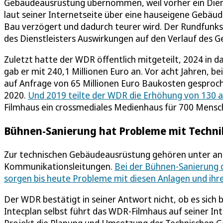
Gebäudeausrüstung übernommen, weil vorher ein Diens
laut seiner Internetseite über eine hauseigene Gebäude
Bau verzögert und dadurch teurer wird. Der Rundfunkse
des Dienstleisters Auswirkungen auf den Verlauf des G
Zuletzt hatte der WDR öffentlich mitgeteilt, 2024 in d
gab er mit 240,1 Millionen Euro an. Vor acht Jahren, 
auf Anfrage von 65 Millionen Euro Baukosten gesproch
2020.
Und 2019 teilte der WDR die Erhöhung von 130 a
Filmhaus ein crossmediales Medienhaus für 700 Mensch
Bühnen-Sanierung hat Probleme mit Techni
Zur technischen Gebäudeausrüstung gehören unter an
Kommunikationsleitungen.
Bei der Bühnen-Sanierung d
sorgen bis heute Probleme mit diesen Anlagen und ihr
Der WDR bestätigt in seiner Antwort nicht, ob es sich 
Intecplan selbst führt das WDR-Filmhaus auf seiner Int
Projekt die Planung und Umsetzung der Technischen G