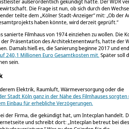
tleister außerordentlich gekündigt hatte. Der WDR ve
wirtschaft. Die Frage ist nun, ob sich durch den Wechse
nder teilte dem „Kölner Stadt-Anzeiger“ mit: „Ob der Au
esamtprojekts haben könnte, wird derzeit geprüft.“
as sanierte Filmhaus von 1974 einziehen zu wollen. Die 
bei der Präsentation des Architektenentwurfs, hatte der
en. Damals hieß es, die Sanierung beginne 2017 und en
uf 240,1 Millionen Euro Gesamtkosten mit.
Später soll 
en sein.
k
derem Elektrik, Raumluft, Wärmeversorgung oder die
er Stadt Köln ganz in der Nähe des Filmhauses sorgten
em Einbau für erhebliche Verzögerungen.
bei der Firma, die gekündigt hat, um Intecplan handelt. 
ernetseite und schreibt dort: „Intecplan betreut bei di
ebäudeausrüstung.“ Was zu den Gründen für die