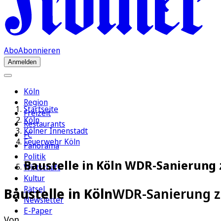
Abo
Abonnieren
Anmelden
Köln
Region
Startseite
Freizeit
Köln
Restaurants
Kölner Innenstadt
FC
Feuerwehr Köln
Panorama
Politik
Baustelle in Köln WDR-Sanierung z
Wirtschaft
Kultur
Rätsel
Baustelle in Köln
WDR-Sanierung zie
Newsletter
E-Paper
Von