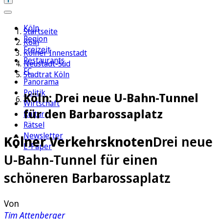
Köln
Startseite
Region
Köln
Freizeit
Kölner Innenstadt
Restaurants
Neustadt-Süd
FC
Stadtrat Köln
Panorama
Politik
Köln: Drei neue U-Bahn-Tunnel
Wirtschaft
für den Barbarossaplatz
Kultur
Rätsel
Newsletter
Kölner Verkehrsknoten
Drei neue
E-Paper
U-Bahn-Tunnel für einen
schöneren Barbarossaplatz
Von
Tim Attenberger