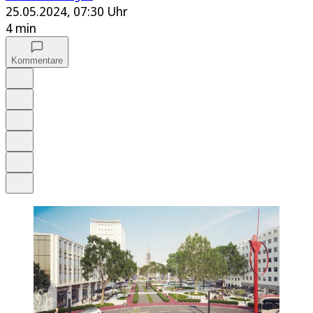
25.05.2024, 07:30 Uhr
4 min
Kommentare
Auf Google bevorzugen
Anhören
Schrift
Merken
Drucken
Teilen