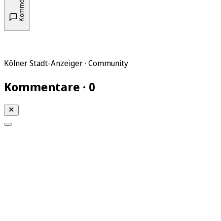
Kommentare
Kölner Stadt-Anzeiger · Community
Kommentare · 0
Mein KStA
Meine Artikel
Meine Region
Meine Newsletter
Mein KStA PLUS
Mein E-Paper