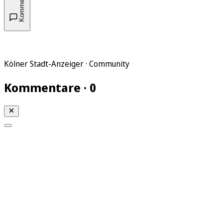
Kommentare
Kölner Stadt-Anzeiger · Community
Kommentare · 0
Mein KStA
Meine Artikel
Meine Region
Meine Newsletter
Mein KStA PLUS
Mein E-Paper