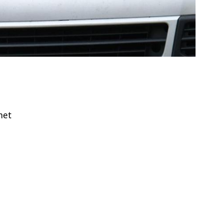
net
e