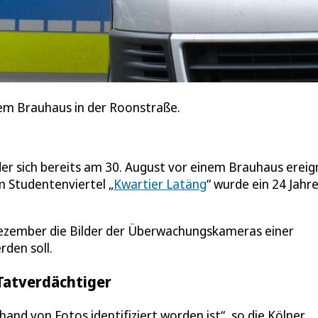
 dem Brauhaus in der Roonstraße.
der sich bereits am 30. August vor einem Brauhaus ereig
m Studentenviertel „
Kwartier Latäng
“ wurde ein 24 Jahr
Dezember die Bilder der Überwachungskameras einer
rden soll.
 Tatverdächtiger
nhand von Fotos identifiziert worden ist“, so die Kölner