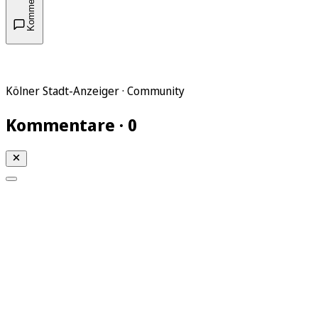
Kommentare
Kölner Stadt-Anzeiger · Community
Kommentare · 0
Mein KStA
Meine Artikel
Meine Region
Meine Newsletter
Mein KStA PLUS
Mein E-Paper