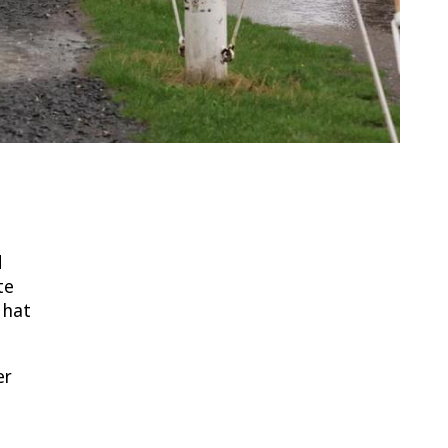
d
te
 hat
er