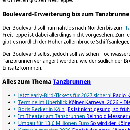
Boulevard-Erweiterung bis zum Tanzbrunne
Der Boulevard soll nun nahtlos nach Norden bis zum
T
Freitreppe ist dabei allerdings nicht vorgesehen. Zum e
gibt es nördlich der Hohenzollernbrücke Schiffsanleger
Der Boulevard selbst jedoch soll zwischen Hochwasser
Tanzbrunnen verlängert werden, wie der südlich der Brü
Einsatz kommen.
Alles zum Thema
Tanzbrunnen
Jetzt early-Bird-Tickets für 2027 sichern!
Radio K
Termine im Überblick
Kölner Karneval 2026 – Die
Boris Becker in Köln
„Es ist nicht gesund, so früh
Im Theater am Tanzbrunnen
Reinhold Messner 
Umbau für 13,6 Millionen Euro
So wird der Köln