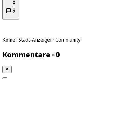
Kommentare
Kölner Stadt-Anzeiger · Community
Kommentare · 0
Mein KStA
Meine Artikel
Meine Region
Meine Newsletter
Mein KStA PLUS
Mein E-Paper