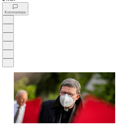
Kommentare
Auf Google bevorzugen
Anhören
Schrift
Merken
Drucken
Teilen