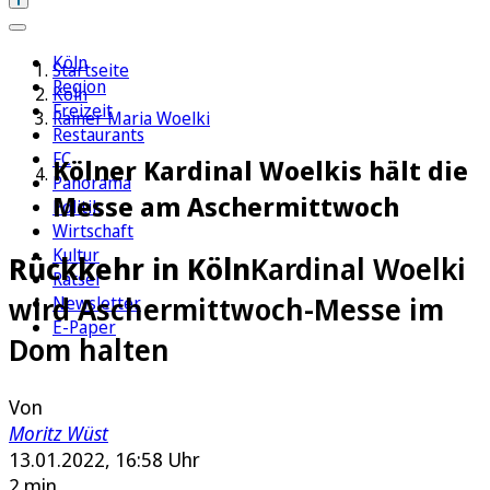
Köln
Startseite
Region
Köln
Freizeit
Rainer Maria Woelki
Restaurants
FC
Kölner Kardinal Woelkis hält die
Panorama
Messe am Aschermittwoch
Politik
Wirtschaft
Kultur
Rückkehr in Köln
Kardinal Woelki
Rätsel
wird Aschermittwoch-Messe im
Newsletter
E-Paper
Dom halten
Von
Moritz Wüst
13.01.2022, 16:58 Uhr
2 min