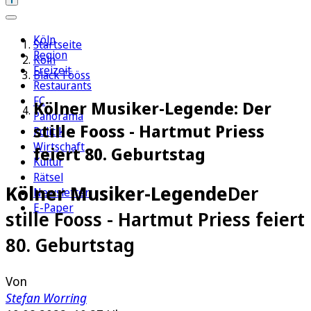
Köln
Startseite
Region
Köln
Freizeit
Bläck Fööss
Restaurants
FC
Kölner Musiker-Legende: Der
Panorama
stille Fooss - Hartmut Priess
Politik
Wirtschaft
feiert 80. Geburtstag
Kultur
Rätsel
Kölner Musiker-Legende
Der
Newsletter
E-Paper
stille Fooss - Hartmut Priess feiert
80. Geburtstag
Von
Stefan Worring