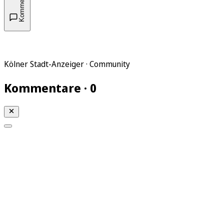
Kommentare
Kölner Stadt-Anzeiger · Community
Kommentare · 0
Mein KStA
Meine Artikel
Meine Region
Meine Newsletter
Mein KStA PLUS
Mein E-Paper