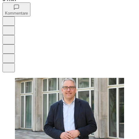
Kommentare
Auf Google bevorzugen
Anhören
Schrift
Merken
Drucken
Teilen