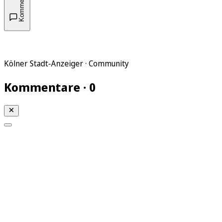
Kommentare
Kölner Stadt-Anzeiger · Community
Kommentare · 0
Mein KStA
Meine Artikel
Meine Region
Meine Newsletter
Mein KStA PLUS
Mein E-Paper