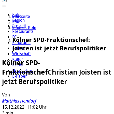
Köln
Startseite
Region
Köln
Freizeit
Stadtrat Köln
Restaurants
FC
Kölner SPD-Fraktionschef:
Panorama
Joisten ist jetzt Berufspolitiker
Politik
Wirtschaft
Kultur
Kölner SPD-
Rätsel
Fraktionschef
Christian Joisten ist
Newsletter
E-Paper
jetzt Berufspolitiker
Von
Matthias Hendorf
15.12.2022, 11:02 Uhr
3 min