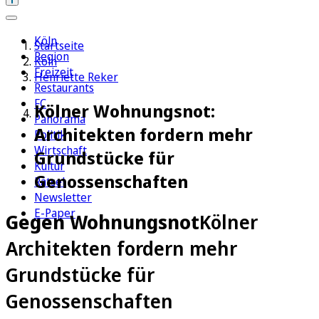
Köln
Startseite
Region
Köln
Freizeit
Henriette Reker
Restaurants
FC
Kölner Wohnungsnot:
Panorama
Architekten fordern mehr
Politik
Wirtschaft
Grundstücke für
Kultur
Genossenschaften
Rätsel
Newsletter
E-Paper
Gegen Wohnungsnot
Kölner
Architekten fordern mehr
Grundstücke für
Genossenschaften