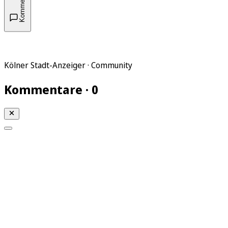
Kommentare
Kölner Stadt-Anzeiger · Community
Kommentare · 0
Mein KStA
Meine Artikel
Meine Region
Meine Newsletter
Mein KStA PLUS
Mein E-Paper