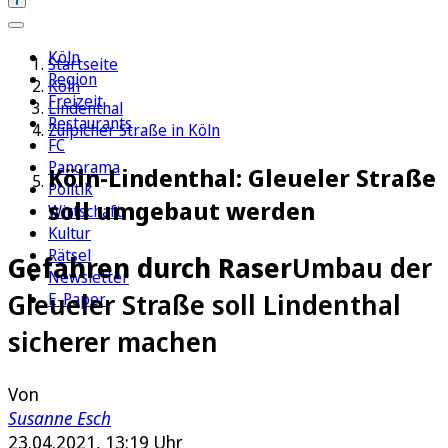
Köln
Startseite
Region
Köln
Freizeit
Lindenthal
Restaurants
Zülpicher Straße in Köln
FC
Panorama
Köln-Lindenthal: Gleueler Straße
Politik
soll umgebaut werden
Wirtschaft
Kultur
Rätsel
Gefahren durch Raser
Umbau der
Newsletter
Gleueler Straße soll Lindenthal
E-Paper
sicherer machen
Von
Susanne Esch
23.04.2021, 13:19 Uhr