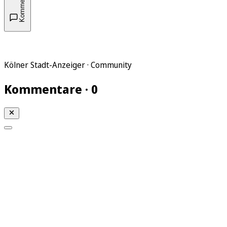
Kommentare
Kölner Stadt-Anzeiger · Community
Kommentare · 0
Mein KStA
Meine Artikel
Meine Region
Meine Newsletter
Mein KStA PLUS
Mein E-Paper