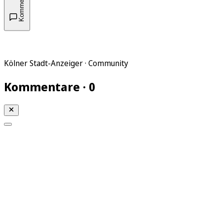
Kommentare
Kölner Stadt-Anzeiger · Community
Kommentare · 0
Mein KStA
Meine Artikel
Meine Region
Meine Newsletter
Mein KStA PLUS
Mein E-Paper