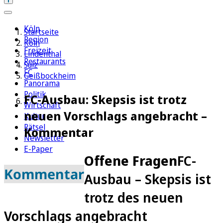
Köln
Startseite
Region
Köln
Freizeit
Lindenthal
Restaurants
Sülz
FC
Geißbockheim
Panorama
Politik
FC-Ausbau: Skepsis ist trotz
Wirtschaft
neuen Vorschlags angebracht –
Kultur
Rätsel
Kommentar
Newsletter
E-Paper
Offene Fragen
FC-
Kommentar
Ausbau – Skepsis ist
trotz des neuen
Vorschlags angebracht