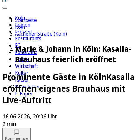
Köln
Startseite
Region
Köln
Freizeit
Aachener Straße (Köln)
Restaurants
FC
Marie & Johann in Köln: Kasalla-
Panorama
Brauhaus feierlich eröffnet
Politik
Wirtschaft
Kultur
Prominente Gäste in Köln
Kasalla
Rätsel
eröffnen eigenes Brauhaus mit
Newsletter
E-Paper
Live-Auftritt
16.06.2026, 20:06 Uhr
2 min
Kommentare