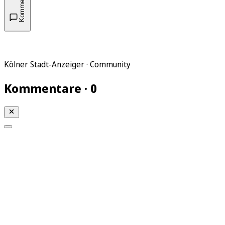
Kommentare
Kölner Stadt-Anzeiger · Community
Kommentare · 0
Mein KStA
Meine Artikel
Meine Region
Meine Newsletter
Mein KStA PLUS
Mein E-Paper