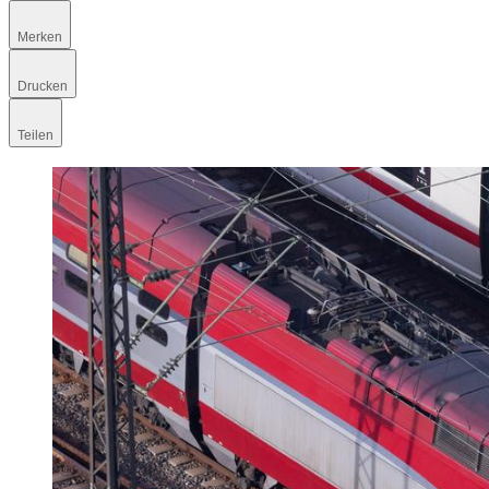
Merken
Drucken
Teilen