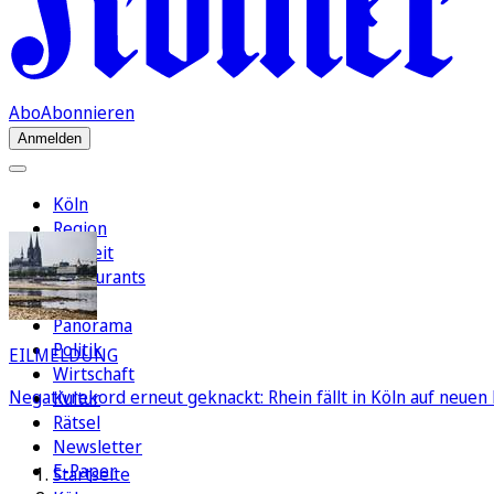
Abo
Abonnieren
Anmelden
Köln
Region
Freizeit
Restaurants
FC
Panorama
Politik
EILMELDUNG
Wirtschaft
Negativrekord erneut geknackt: Rhein fällt in Köln auf neuen 
Kultur
Rätsel
Newsletter
E-Paper
Startseite