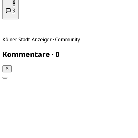
Kommentare
Kölner Stadt-Anzeiger · Community
Kommentare · 0
Mein KStA
Meine Artikel
Meine Region
Meine Newsletter
Mein KStA PLUS
Mein E-Paper