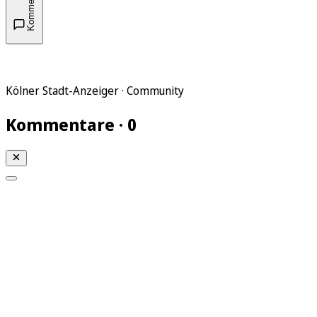
Kommentare
Kölner Stadt-Anzeiger · Community
Kommentare · 0
Mein KStA
Meine Artikel
Meine Region
Meine Newsletter
Mein KStA PLUS
Mein E-Paper