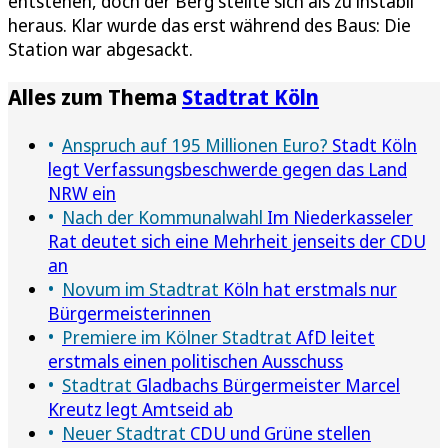
entstehen, doch der Berg stellte sich als zu instabil
heraus. Klar wurde das erst während des Baus: Die
Station war abgesackt.
Alles zum Thema
Stadtrat Köln
Anspruch auf 195 Millionen Euro?
Stadt Köln
legt Verfassungsbeschwerde gegen das Land
NRW ein
Nach der Kommunalwahl
Im Niederkasseler
Rat deutet sich eine Mehrheit jenseits der CDU
an
Novum im Stadtrat
Köln hat erstmals nur
Bürgermeisterinnen
Premiere im Kölner Stadtrat
AfD leitet
erstmals einen politischen Ausschuss
Stadtrat
Gladbachs Bürgermeister Marcel
Kreutz legt Amtseid ab
Neuer Stadtrat
CDU und Grüne stellen