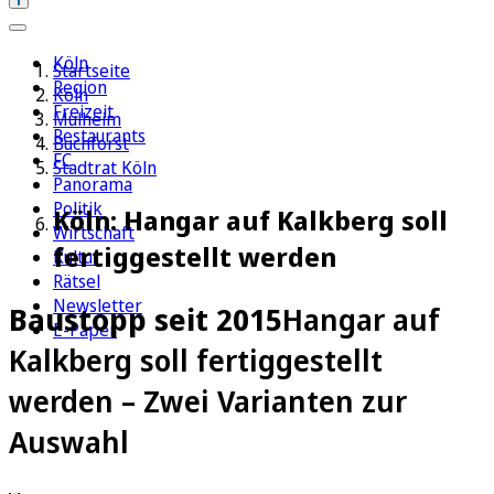
Köln
Startseite
Region
Köln
Freizeit
Mülheim
Restaurants
Buchforst
FC
Stadtrat Köln
Panorama
Politik
Köln: Hangar auf Kalkberg soll
Wirtschaft
fertiggestellt werden
Kultur
Rätsel
Newsletter
Baustopp seit 2015
Hangar auf
E-Paper
Kalkberg soll fertiggestellt
werden – Zwei Varianten zur
Auswahl