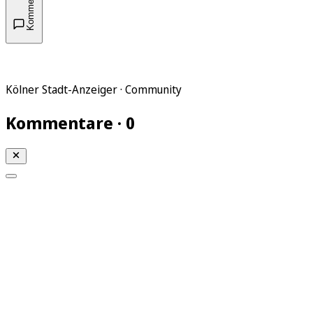
Kommentare
Kölner Stadt-Anzeiger · Community
Kommentare · 0
Mein KStA
Meine Artikel
Meine Region
Meine Newsletter
Mein KStA PLUS
Mein E-Paper