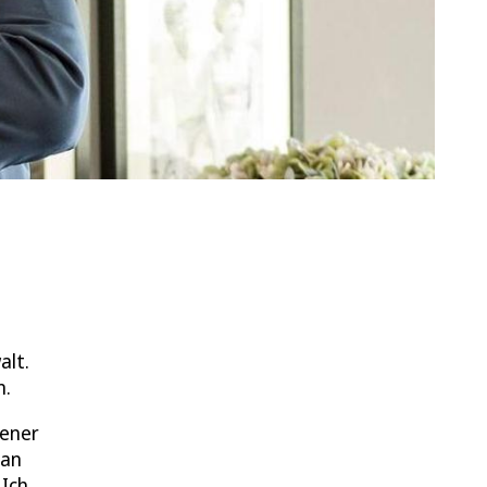
alt.
n.
gener
 an
„Ich