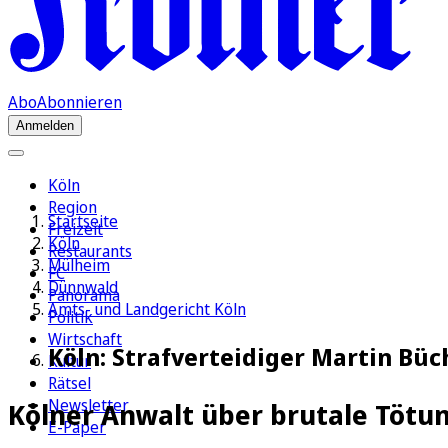
Abo
Abonnieren
Anmelden
Köln
Region
Startseite
Freizeit
Köln
Restaurants
Mülheim
FC
Dünnwald
Panorama
Amts- und Landgericht Köln
Politik
Wirtschaft
Köln: Strafverteidiger Martin Bü
Kultur
Rätsel
Newsletter
Kölner Anwalt über brutale Tötu
E-Paper