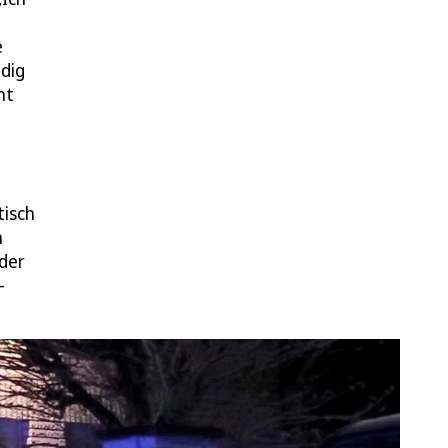
e
ldig
ht
tisch
n
 der
-