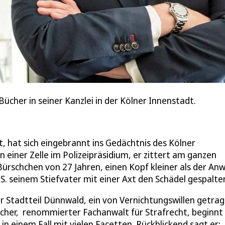
cher in seiner Kanzlei in der Kölner Innenstadt.
ft, hat sich eingebrannt ins Gedächtnis des Kölner
 einer Zelle im Polizeipräsidium, er zittert am ganzen
 Bürschchen von 27 Jahren, einen Kopf kleiner als der Anw
 S. seinem Stiefvater mit einer Axt den Schädel gespalte
ner Stadtteil Dünnwald, ein von Vernichtungswillen getra
Bücher, renommierter Fachanwalt für Strafrecht, beginnt
 in einem Fall mit vielen Facetten. Rückblickend sagt er: 