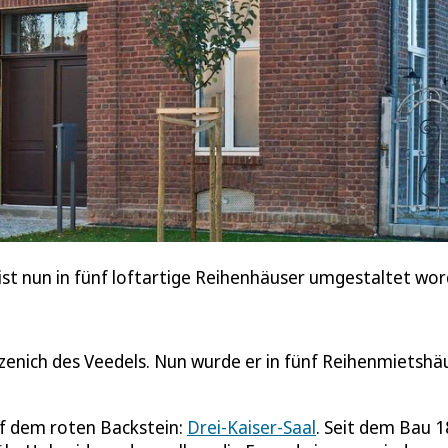
 ist nun in fünf loftartige Reihenhäuser umgestaltet wor
rzenich des Veedels. Nun wurde er in fünf Reihenmietshä
uf dem roten Backstein:
Drei-Kaiser-Saal
. Seit dem Bau 