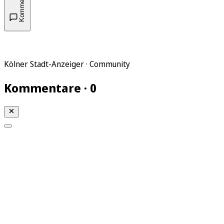
Kommentare
Kölner Stadt-Anzeiger · Community
Kommentare · 0
Mein KStA
Meine Artikel
Meine Region
Meine Newsletter
Mein KStA PLUS
Mein E-Paper