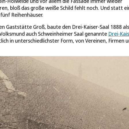
Köln-Holweide und vor allem die Fassade immer wieder
ren, bloß das große weiße Schild fehlt noch. Und statt e
 fünf Reihenhäuser.
n Gaststätte Groß, baute den Drei-Kaiser-Saal 1888 al
im Volksmund auch Schweinheimer Saal genannte
Drei-Kais
tlich in unterschiedlichster Form, von Vereinen, Firmen 