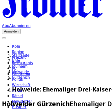
Abo
Abonnieren
Anmelden
Köln
Region
Startseite
Freizeit
Köln
Restaurants
Mülheim
FC
Holweide
Panorama
Gürzenich
Politik
Wirtschaft
Holweide: Ehemaliger Drei-Kaiser
Kultur
Rätsel
Newsletter
Holweider Gürzenich
Ehemaliger D
E-Paper