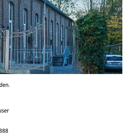
den.
user
1888