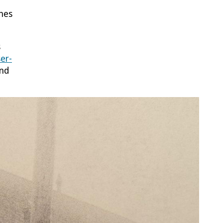
ines
s
er-
und