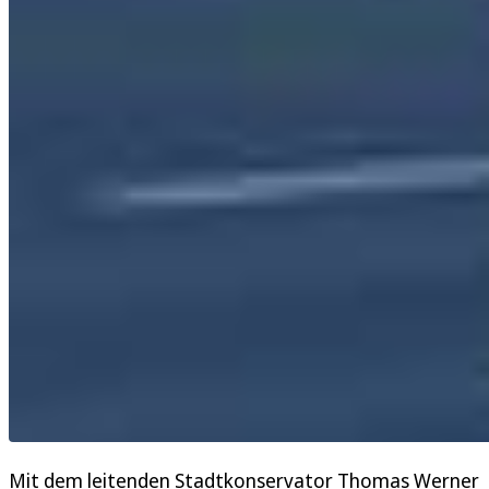
Mit dem leitenden Stadtkonservator Thomas Werner