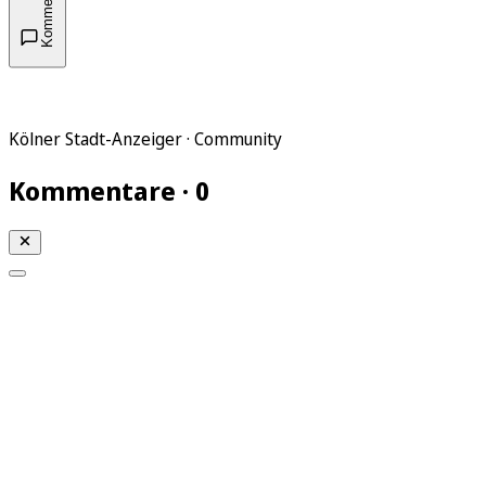
Kommentare
Kölner Stadt-Anzeiger · Community
Kommentare · 0
Mein KStA
Meine Artikel
Meine Region
Meine Newsletter
Mein KStA PLUS
Mein E-Paper