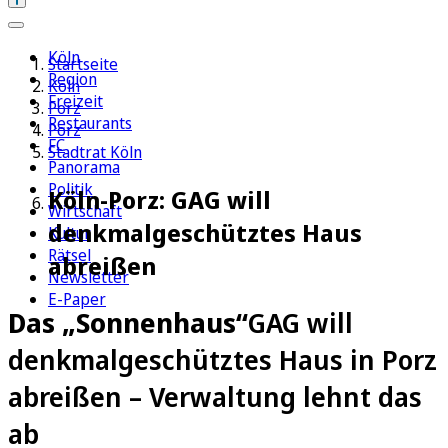
Köln
Startseite
Region
Köln
Freizeit
Porz
Restaurants
Porz
FC
Stadtrat Köln
Panorama
Politik
Köln-Porz: GAG will
Wirtschaft
denkmalgeschütztes Haus
Kultur
Rätsel
abreißen
Newsletter
E-Paper
Das „Sonnenhaus“
GAG will
denkmalgeschütztes Haus in Porz
abreißen – Verwaltung lehnt das
ab