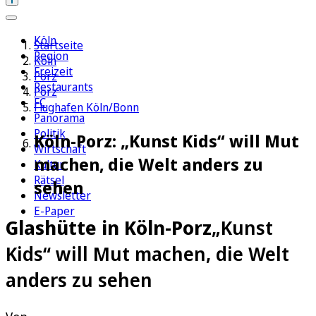
Köln
Startseite
Region
Köln
Freizeit
Porz
Restaurants
Porz
FC
Flughafen Köln/Bonn
Panorama
Politik
Köln-Porz: „Kunst Kids“ will Mut
Wirtschaft
machen, die Welt anders zu
Kultur
Rätsel
sehen
Newsletter
E-Paper
Glashütte in Köln-Porz
„Kunst
Kids“ will Mut machen, die Welt
anders zu sehen