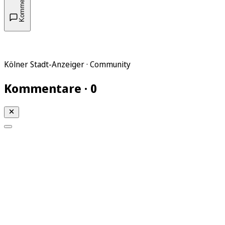
Kommentare
Kölner Stadt-Anzeiger · Community
Kommentare · 0
Mein KStA
Meine Artikel
Meine Region
Meine Newsletter
Mein KStA PLUS
Mein E-Paper