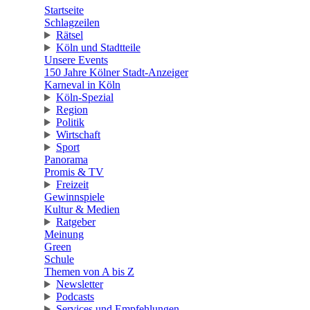
Startseite
Schlagzeilen
Rätsel
Köln und Stadtteile
Unsere Events
150 Jahre Kölner Stadt-Anzeiger
Karneval in Köln
Köln-Spezial
Region
Politik
Wirtschaft
Sport
Panorama
Promis & TV
Freizeit
Gewinnspiele
Kultur & Medien
Ratgeber
Meinung
Green
Schule
Themen von A bis Z
Newsletter
Podcasts
Services und Empfehlungen