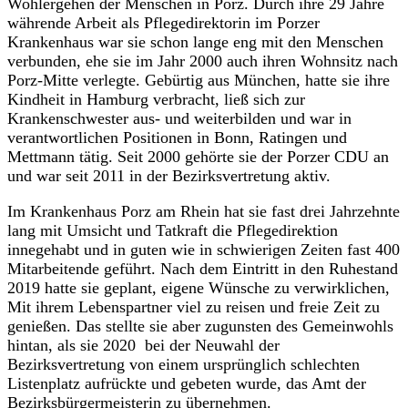
Wohlergehen der Menschen in Porz. Durch ihre 29 Jahre
währende Arbeit als Pflegedirektorin im Porzer
Krankenhaus war sie schon lange eng mit den Menschen
verbunden, ehe sie im Jahr 2000 auch ihren Wohnsitz nach
Porz-Mitte verlegte. Gebürtig aus München, hatte sie ihre
Kindheit in Hamburg verbracht, ließ sich zur
Krankenschwester aus- und weiterbilden und war in
verantwortlichen Positionen in Bonn, Ratingen und
Mettmann tätig. Seit 2000 gehörte sie der Porzer CDU an
und war seit 2011 in der Bezirksvertretung aktiv.
Im Krankenhaus Porz am Rhein hat sie fast drei Jahrzehnte
lang mit Umsicht und Tatkraft die Pflegedirektion
innegehabt und in guten wie in schwierigen Zeiten fast 400
Mitarbeitende geführt. Nach dem Eintritt in den Ruhestand
2019 hatte sie geplant, eigene Wünsche zu verwirklichen,
Mit ihrem Lebenspartner viel zu reisen und freie Zeit zu
genießen. Das stellte sie aber zugunsten des Gemeinwohls
hintan, als sie 2020 bei der Neuwahl der
Bezirksvertretung von einem ursprünglich schlechten
Listenplatz aufrückte und gebeten wurde, das Amt der
Bezirksbürgermeisterin zu übernehmen.