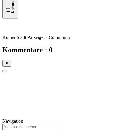
Kommentare
Kölner Stadt-Anzeiger · Community
Kommentare · 0
Mein KStA
Meine Artikel
Meine Region
Meine Newsletter
Mein KStA PLUS
Mein E-Paper
Navigation