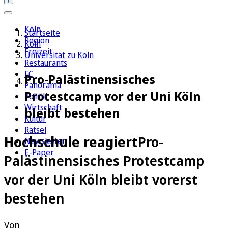
Köln
Startseite
Region
Köln
Freizeit
Universität zu Köln
Restaurants
FC
Pro-Palästinensisches
Panorama
Protestcamp vor der Uni Köln
Politik
Wirtschaft
bleibt bestehen
Kultur
Rätsel
Hochschule reagiert
Pro-
Newsletter
E-Paper
Palästinensisches Protestcamp
vor der Uni Köln bleibt vorerst
bestehen
Von