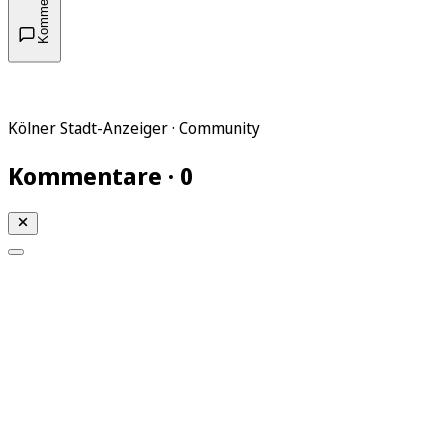
Kommentare
Kölner Stadt-Anzeiger · Community
Kommentare · 0
Mein KStA
Meine Artikel
Meine Region
Meine Newsletter
Mein KStA PLUS
Mein E-Paper