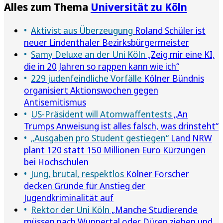
Alles zum Thema
Universität zu Köln
Aktivist aus Überzeugung
Roland Schüler ist
neuer Lindenthaler Bezirksbürgermeister
Samy Deluxe an der Uni Köln
„Zeig mir eine KI,
die in 20 Jahren so rappen kann wie ich“
229 judenfeindliche Vorfälle
Kölner Bündnis
organisiert Aktionswochen gegen
Antisemitismus
US-Präsident will Atomwaffentests
„An
Trumps Anweisung ist alles falsch, was drinsteht“
„Ausgaben pro Student gestiegen“
Land NRW
plant 120 statt 150 Millionen Euro Kürzungen
bei Hochschulen
Jung, brutal, respektlos
Kölner Forscher
decken Gründe für Anstieg der
Jugendkriminalität auf
Rektor der Uni Köln
„Manche Studierende
müssen nach Wuppertal oder Düren ziehen und