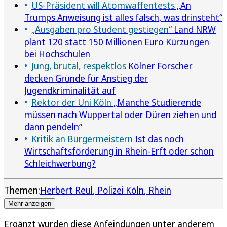
US-Präsident will Atomwaffentests
„An
Trumps Anweisung ist alles falsch, was drinsteht“
„Ausgaben pro Student gestiegen“
Land NRW
plant 120 statt 150 Millionen Euro Kürzungen
bei Hochschulen
Jung, brutal, respektlos
Kölner Forscher
decken Gründe für Anstieg der
Jugendkriminalität auf
Rektor der Uni Köln
„Manche Studierende
müssen nach Wuppertal oder Düren ziehen und
dann pendeln“
Kritik an Bürgermeistern
Ist das noch
Wirtschaftsförderung in Rhein-Erft oder schon
Schleichwerbung?
Themen:
Herbert Reul
Polizei Köln
Rhein
Mehr anzeigen
Ergänzt wurden diese Anfeindungen unter anderem