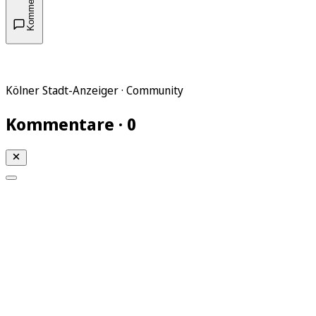
Kommentare
Kölner Stadt-Anzeiger · Community
Kommentare · 0
Mein KStA
Meine Artikel
Meine Region
Meine Newsletter
Mein KStA PLUS
Mein E-Paper