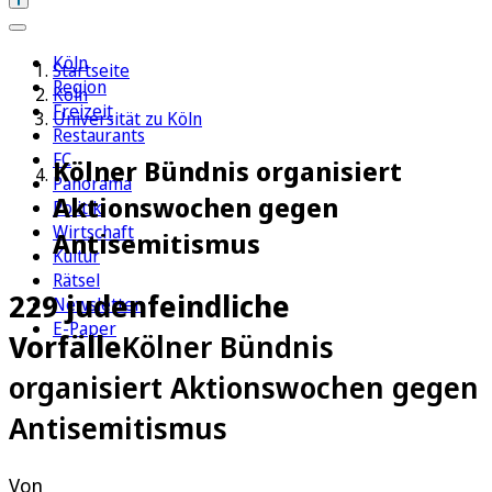
Köln
Startseite
Region
Köln
Freizeit
Universität zu Köln
Restaurants
FC
Kölner Bündnis organisiert
Panorama
Aktionswochen gegen
Politik
Wirtschaft
Antisemitismus
Kultur
Rätsel
229 judenfeindliche
Newsletter
E-Paper
Vorfälle
Kölner Bündnis
organisiert Aktionswochen gegen
Antisemitismus
Von