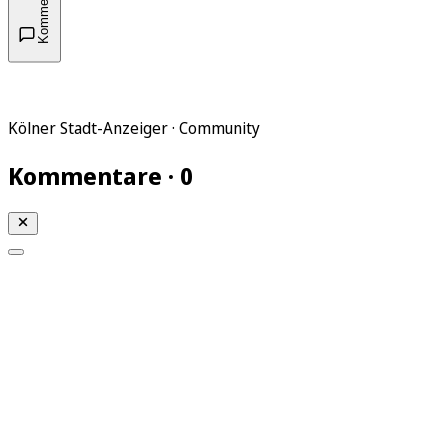
Kommentare
Kölner Stadt-Anzeiger · Community
Kommentare · 0
Mein KStA
Meine Artikel
Meine Region
Meine Newsletter
Mein KStA PLUS
Mein E-Paper