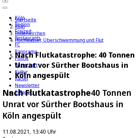
Köln
Startseite
Region
Köln
Freizeit
Rodenkirchen
Restaurants
Hochwasser, Überschwemmung und Flut
FC
Panorama
Nach Flutkatastrophe: 40 Tonnen
Politik
Unrat vor Sürther Bootshaus in
Wirtschaft
Kultur
Köln angespült
Rätsel
Newsletter
Nach Flutkatastrophe
40 Tonnen
E-Paper
Unrat vor Sürther Bootshaus in
Köln angespült
11.08.2021, 13:40 Uhr