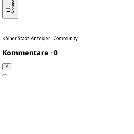
Kommentare
Kölner Stadt-Anzeiger · Community
Kommentare · 0
Mein KStA
Meine Artikel
Meine Region
Meine Newsletter
Mein KStA PLUS
Mein E-Paper