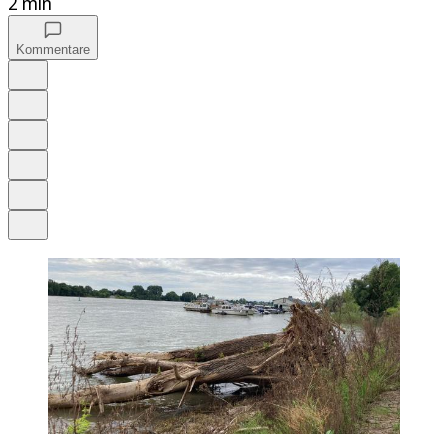
2 min
Kommentare
Auf Google bevorzugen
Anhören
Schrift
Merken
Drucken
Teilen