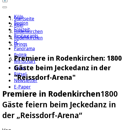
Köln
Startseite
Region
Köln
Freizeit
Rodenkirchen
Restaurants
Rodenkirchen
FC
Brings
Panorama
Politik
Premiere in Rodenkirchen: 1800
Wirtschaft
Gäste beim Jeckedanz in der
Kultur
Rätsel
"Reissdorf-Arena"
Newsletter
E-Paper
Premiere in Rodenkirchen
1800
Gäste feiern beim Jeckedanz in
der „Reissdorf-Arena“