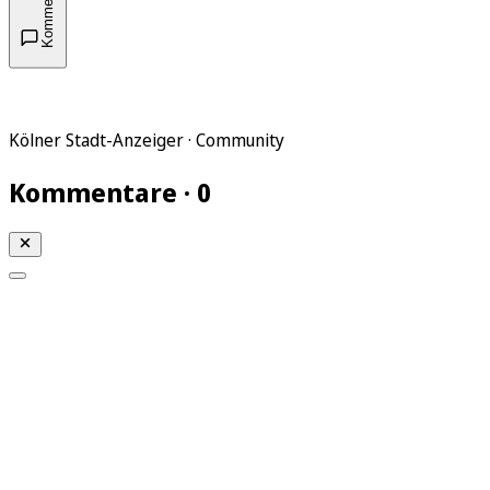
Kommentare
Kölner Stadt-Anzeiger · Community
Kommentare · 0
Mein KStA
Meine Artikel
Meine Region
Meine Newsletter
Mein KStA PLUS
Mein E-Paper