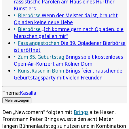
rassistische Parolen am Haus eines Hürther
Künstlers
Bierbörse
Wenn der Meister da ist, braucht
Opladen keine neue Liebe
Bierbörse
„Ich komme gern nach Opladen, die
Menschen gefallen mir“
Fass angestochen
Die 39. Opladener Bierbörse
ist eröffnet
Zum 35. Geburtstag
Brings spielt kostenloses
Open-Air-Konzert am Kölner Dom
KunstRasen in Bonn
Brings feiert rauschende
Geburtstagsparty mit vielen Freunden
Thema:
Kasalla
Mehr anzeigen
Den „Newcomern“ folgten mit
Brings
alte Hasen.
Frontmann Peter Brings wusste den acht Meter
langen Bühnenlaufsteg zu nutzen und in Kombination