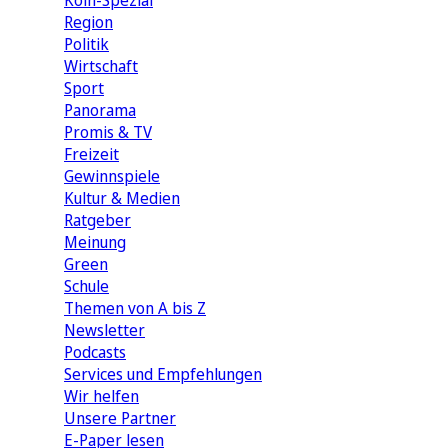
Köln-Spezial
Region
Politik
Wirtschaft
Sport
Panorama
Promis & TV
Freizeit
Gewinnspiele
Kultur & Medien
Ratgeber
Meinung
Green
Schule
Themen von A bis Z
Newsletter
Podcasts
Services und Empfehlungen
Wir helfen
Unsere Partner
E-Paper lesen