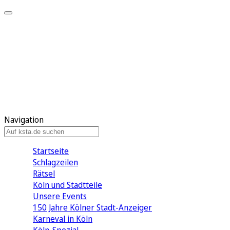
Mein KStA
Meine Artikel
Meine Region
Meine Newsletter
Mein KStA PLUS
Mein E-Paper
Navigation
Startseite
Schlagzeilen
Rätsel
Köln und Stadtteile
Unsere Events
150 Jahre Kölner Stadt-Anzeiger
Karneval in Köln