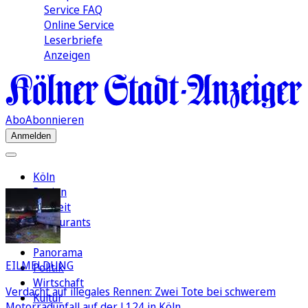
Service FAQ
Online Service
Leserbriefe
Anzeigen
Abo
Abonnieren
Anmelden
Köln
Region
Freizeit
Restaurants
FC
Panorama
EILMELDUNG
Politik
Wirtschaft
Verdacht auf illegales Rennen: Zwei Tote bei schwerem
Kultur
Motorradunfall auf der L124 in Köln