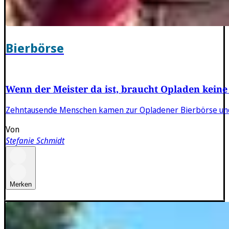
Bierbörse
Wenn der Meister da ist, braucht Opladen keine
Zehntausende Menschen kamen zur Opladener Bierbörse und 
Von
Stefanie Schmidt
Merken