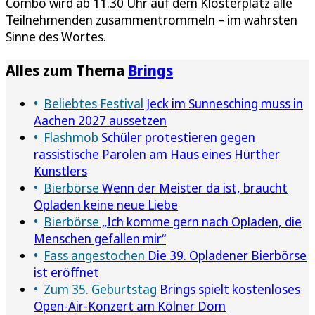
Combo wird ab 11.30 Uhr auf dem Klosterplatz alle
Teilnehmenden zusammentrommeln – im wahrsten
Sinne des Wortes.
Alles zum Thema
Brings
Beliebtes Festival
Jeck im Sunnesching muss in
Aachen 2027 aussetzen
Flashmob
Schüler protestieren gegen
rassistische Parolen am Haus eines Hürther
Künstlers
Bierbörse
Wenn der Meister da ist, braucht
Opladen keine neue Liebe
Bierbörse
„Ich komme gern nach Opladen, die
Menschen gefallen mir“
Fass angestochen
Die 39. Opladener Bierbörse
ist eröffnet
Zum 35. Geburtstag
Brings spielt kostenloses
Open-Air-Konzert am Kölner Dom