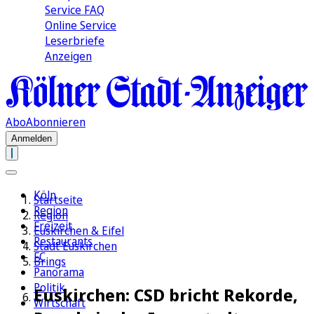
Service FAQ
Online Service
Leserbriefe
Anzeigen
Abo
Abonnieren
Anmelden
Köln
Startseite
Region
Region
Freizeit
Euskirchen & Eifel
Restaurants
Stadt Euskirchen
FC
Brings
Panorama
Politik
Euskirchen: CSD bricht Rekorde,
Wirtschaft