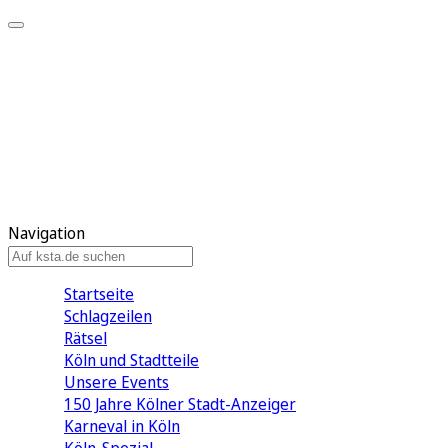
Mein KStA
Meine Artikel
Meine Region
Meine Newsletter
Mein KStA PLUS
Mein E-Paper
Navigation
Startseite
Schlagzeilen
Rätsel
Köln und Stadtteile
Unsere Events
150 Jahre Kölner Stadt-Anzeiger
Karneval in Köln