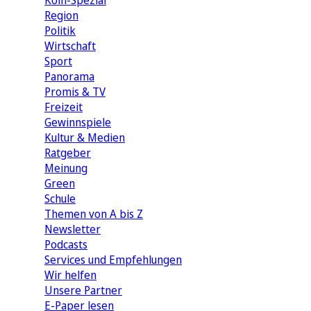
Köln-Spezial
Region
Politik
Wirtschaft
Sport
Panorama
Promis & TV
Freizeit
Gewinnspiele
Kultur & Medien
Ratgeber
Meinung
Green
Schule
Themen von A bis Z
Newsletter
Podcasts
Services und Empfehlungen
Wir helfen
Unsere Partner
E-Paper lesen