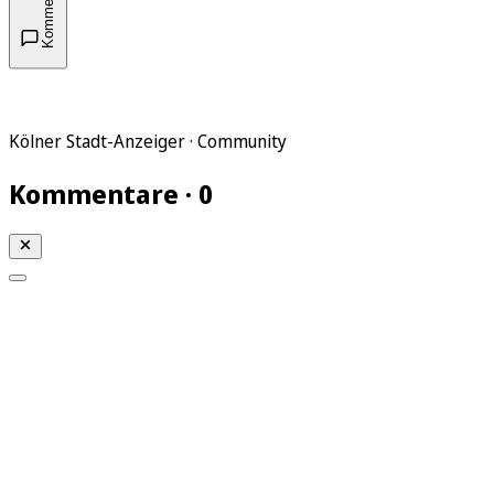
Kommentare
Kölner Stadt-Anzeiger · Community
Kommentare · 0
Mein KStA
Meine Artikel
Meine Region
Meine Newsletter
Mein KStA PLUS
Mein E-Paper