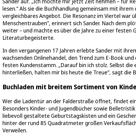
Sander auf. „Ich möchte mir jetzt Zeit nehmen – für Rei
lesen.“ Als sie die Buchhandlung gemeinsam mit ihrem 
vergleichbares Angebot. Die Resonanz im Viertel war ü
Menschentrauben“, erinnert sich Sander. Nach dem plöt
weiter – und machte es über die Jahre zu einer festen 
Literaturbegeisterte.
In den vergangenen 17 Jahren erlebte Sander mit ih
wachsenden Onlinehandel, den Trend zum E-Book und d
festen Kundenstamm. „Darauf bin ich stolz. Selbst die
hinterließen, halten mir bis heute die Treue“, sagt die 
Buchladen mit breitem Sortiment von Kinder
Wer die Ladentür an der Falderstraße öffnet, findet e
Besonders Kinder- und Jugendbücher sowie Belletrist
liebevoll gestaltete Geburtstagskisten und ein Geschen
hinter der rund 85 Quadratmeter großen Verkaufsfläch
Verweilen.