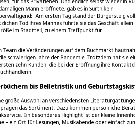
sen, für das Privatleben. Und endlich selbst wieder in R
damaligen Mann eröffnete, gab es in Sürth kein
berwältigend: „Am ersten Tag stand der Bürgersteig vol
zlichen Tod ihres Mannes führte sie das Geschäft allein
Größe im Stadtteil, zu einem Treffpunkt für
rem Team die Veränderungen auf dem Buchmarkt hautnah
ie schwierigen Jahre der Pandemie. Trotzdem hat sie e
 ersten zehn Kunden, die bei der Eröffnung ihre Kontakt
Buchhändlerin.
büchern bis Belletristik und Geburtstagski
ine große Auswahl an verschiedensten Literaturgattunge
ik prägen das Sortiment. Dazu kommen persönliche Bera
kservice. Ein besonderes Highlight ist der kleine Innenh
e – ein Ort für Lesungen, Musikabende oder einfach zu