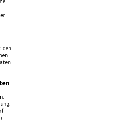
uhe
ler
: den
inen
daten
sten
n.
tung,
of
m