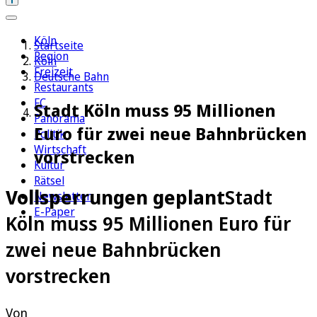
Köln
Startseite
Region
Köln
Freizeit
Deutsche Bahn
Restaurants
FC
Stadt Köln muss 95 Millionen
Panorama
Euro für zwei neue Bahnbrücken
Politik
Wirtschaft
vorstrecken
Kultur
Rätsel
Vollsperrungen geplant
Stadt
Newsletter
E-Paper
Köln muss 95 Millionen Euro für
zwei neue Bahnbrücken
vorstrecken
Von