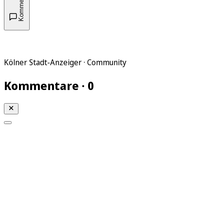
Kommentare
Kölner Stadt-Anzeiger · Community
Kommentare · 0
Mein KStA
Meine Artikel
Meine Region
Meine Newsletter
Mein KStA PLUS
Mein E-Paper