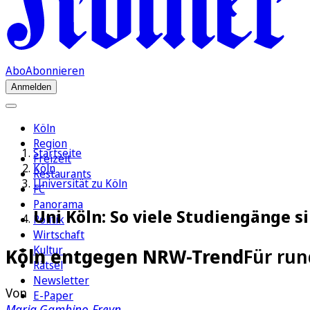
Abo
Abonnieren
Anmelden
Köln
Region
Startseite
Freizeit
Köln
Restaurants
Universität zu Köln
FC
Panorama
Uni Köln: So viele Studiengänge 
Politik
Wirtschaft
Kultur
Köln entgegen NRW-Trend
Für run
Rätsel
Newsletter
Von
E-Paper
Maria Gambino-Freyn