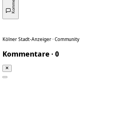
Kommentare
Kölner Stadt-Anzeiger · Community
Kommentare · 0
Mein KStA
Meine Artikel
Meine Region
Meine Newsletter
Mein KStA PLUS
Mein E-Paper