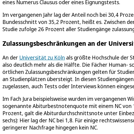
eines Numerus Clausus oder eines Eignungstests.
Im vergangenen Jahr lag der Anteil noch bei 30,4 Proz
Bundesschnitt von 35,2 Prozent, heißt es. Zwischen den 
Studie zufolge 26 Prozent aller Studiengänge zulassung
Zulassungsbeschränkungen an der Universit
An der
Universität zu Köln
als größte Hochschule der S
also deutlich mehr als die Hälfte. Die Fächer Human- 
örtlichen Zulassungsbeschränkungen gelten für Studie
an Studienplätzen übersteigt. In diesen Studiengängen
zugelassen, auch Tests oder Interviews können einges
Im Fach Jura beispielsweise wurden im vergangenen W
sogenannte Abiturbestnotenquote mit einem NC von 1
Prozent, galt die Abiturdurchschnittsnote unter Einb
sechs): Hier lag der NC bei 1,8. Für einige rechtswisse
geringerer Nachfrage hingegen kein NC.