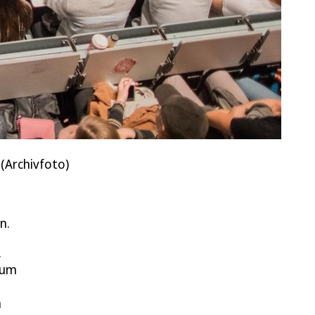
 (Archivfoto)
n.
.
rum
m