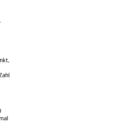
r
nkt,
Zahl
0
imal