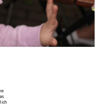
ne
Das
 ich