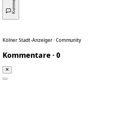
Kommentare
Kölner Stadt-Anzeiger · Community
Kommentare · 0
Mein KStA
Meine Artikel
Meine Region
Meine Newsletter
Mein KStA PLUS
Mein E-Paper