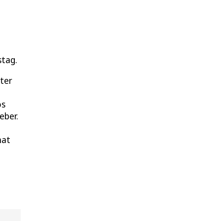
stag.
tter
os
eber.
hat