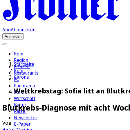
Abo
Abonnieren
Anmelden
Köln
Region
Startseite
Freizeit
Köln
Restaurants
Corona
FC
Panorama
Weltkrebstag: Sofia litt an Blutk
Politik
Wirtschaft
Kultur
Blutkrebs-Diagnose mit acht Wo
Rätsel
Newsletter
Von
E-Paper
Anica Tischler