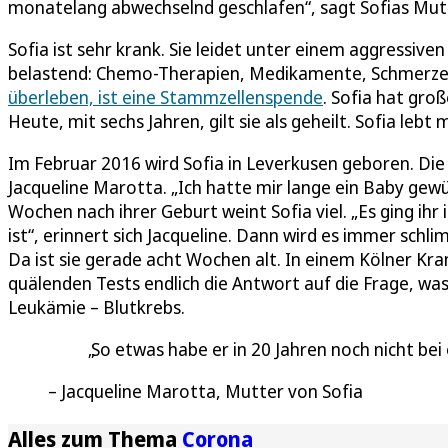
monatelang abwechselnd geschlafen“, sagt Sofias Mutt
Sofia ist sehr krank. Sie leidet unter einem aggressiv
belastend: Chemo-Therapien, Medikamente, Schmerzen. 
überleben, ist eine Stammzellenspende
. Sofia hat gro
Heute, mit sechs Jahren, gilt sie als geheilt. Sofia lebt 
Im Februar 2016 wird Sofia in Leverkusen geboren. Die
Jacqueline Marotta. „Ich hatte mir lange ein Baby gewü
Wochen nach ihrer Geburt weint Sofia viel. „Es ging ihr
ist“, erinnert sich Jacqueline. Dann wird es immer schl
Da ist sie gerade acht Wochen alt. In einem Kölner Kr
quälenden Tests endlich die Antwort auf die Frage, was
Leukämie – Blutkrebs.
So etwas habe er in 20 Jahren noch nicht bei
Jacqueline Marotta, Mutter von Sofia
Alles zum Thema
Corona