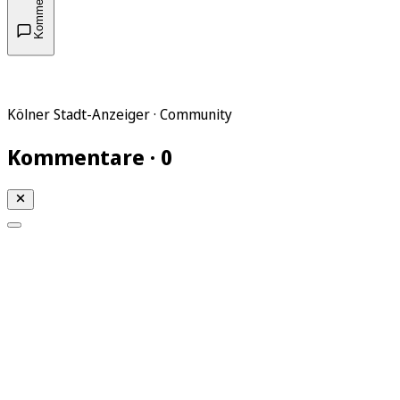
Kommentare
Kölner Stadt-Anzeiger · Community
Kommentare · 0
Mein KStA
Meine Artikel
Meine Region
Meine Newsletter
Mein KStA PLUS
Mein E-Paper