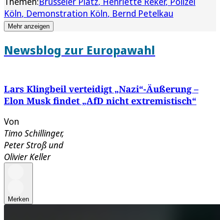
Themen:
Brüsseler Platz
Henriette Reker
Polizei
Köln
Demonstration Köln
Bernd Petelkau
Mehr anzeigen
Newsblog zur Europawahl
Lars Klingbeil verteidigt „Nazi“-Äußerung –
Elon Musk findet „AfD nicht extremistisch“
Von
Timo Schillinger
,
Peter Stroß
und
Olivier Keller
Merken