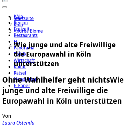
Köln
Startseite
Region
Köln
Freizeit
Andrea Blome
Restaurants
FC
Wie junge und alte Freiwillige
Panorama
die Europawahl in Köln
Politik
Wirtschaft
unterstützen
Kultur
Rätsel
Ohne Wahlhelfer geht nichts
Wie
Newsletter
E-Paper
junge und alte Freiwillige die
Europawahl in Köln unterstützen
Von
Laura Ostenda