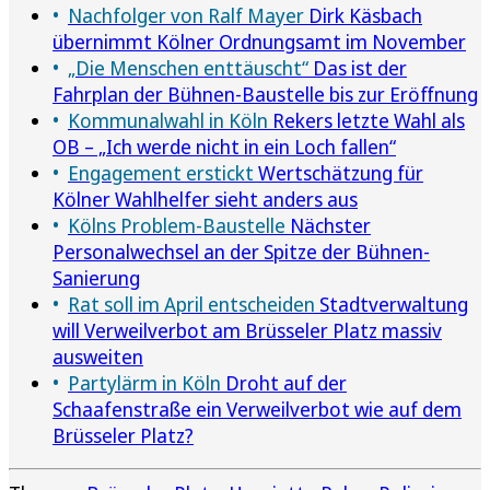
Nachfolger von Ralf Mayer
Dirk Käsbach
übernimmt Kölner Ordnungsamt im November
„Die Menschen enttäuscht“
Das ist der
Fahrplan der Bühnen-Baustelle bis zur Eröffnung
Kommunalwahl in Köln
Rekers letzte Wahl als
OB – „Ich werde nicht in ein Loch fallen“
Engagement erstickt
Wertschätzung für
Kölner Wahlhelfer sieht anders aus
Kölns Problem-Baustelle
Nächster
Personalwechsel an der Spitze der Bühnen-
Sanierung
Rat soll im April entscheiden
Stadtverwaltung
will Verweilverbot am Brüsseler Platz massiv
ausweiten
Partylärm in Köln
Droht auf der
Schaafenstraße ein Verweilverbot wie auf dem
Brüsseler Platz?