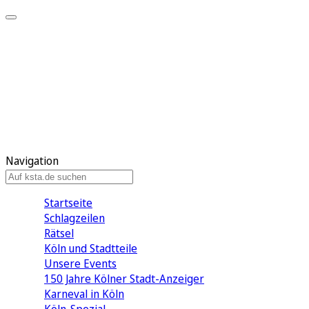
Mein KStA
Meine Artikel
Meine Region
Meine Newsletter
Mein KStA PLUS
Mein E-Paper
Navigation
Startseite
Schlagzeilen
Rätsel
Köln und Stadtteile
Unsere Events
150 Jahre Kölner Stadt-Anzeiger
Karneval in Köln