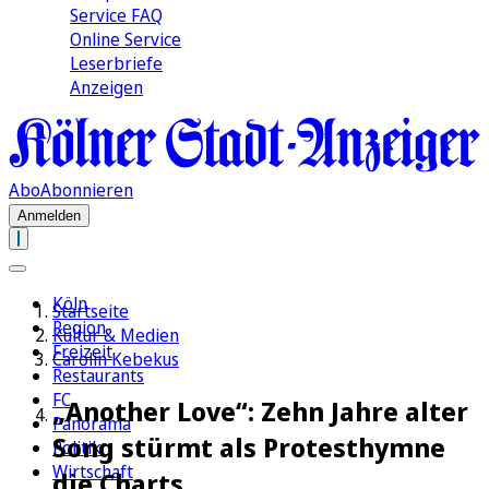
Service FAQ
Online Service
Leserbriefe
Anzeigen
Abo
Abonnieren
Anmelden
Köln
Startseite
Region
Kultur & Medien
Freizeit
Carolin Kebekus
Restaurants
FC
„Another Love“: Zehn Jahre alter
Panorama
Song stürmt als Protesthymne
Politik
Wirtschaft
die Charts