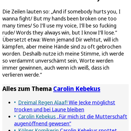
Die Zeilen lauten so: „And if somebody hurts you, I
wanna fight/ But my hands been broken one too
many times/ So I'll use my voice, I'll be so fucking
rude/ Words they always win, but I know I'll lose.“
Übersetzt etwa: Wenn jemand Dir wehtut, will ich
kämpfen, aber meine Hände sind zu oft gebrochen
worden. Deshalb nutze ich meine Stimme, ich werde
so verdammt unverschämt sein, Worte werden
immer gewinnen, auch wenn ich weiß, dass ich
verlieren werde.“
Alles zum Thema
Carolin Kebekus
Dreimal Regen Alaaf!
Wie Jecke möglichst
trocken und bei Laune bleiben
Carolin Kebekus
„Für mich ist die Mutterschaft
augenöffnend gewesen“
Kölner Komikerin
Carolin Kebekus spottet