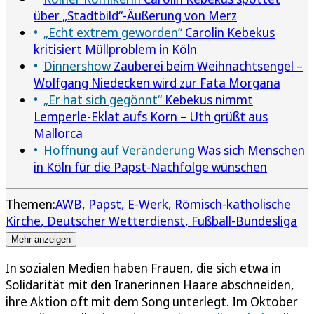
über „Stadtbild“-Äußerung von Merz
„Echt extrem geworden“
Carolin Kebekus
kritisiert Müllproblem in Köln
Dinnershow
Zauberei beim Weihnachtsengel –
Wolfgang Niedecken wird zur Fata Morgana
„Er hat sich gegönnt“
Kebekus nimmt
Lemperle-Eklat aufs Korn – Uth grüßt aus
Mallorca
Hoffnung auf Veränderung
Was sich Menschen
in Köln für die Papst-Nachfolge wünschen
Themen:
AWB
Papst
E-Werk
Römisch-katholische
Kirche
Deutscher Wetterdienst
Fußball-Bundesliga
Mehr anzeigen
In sozialen Medien haben Frauen, die sich etwa in
Solidarität mit den Iranerinnen Haare abschneiden,
ihre Aktion oft mit dem Song unterlegt. Im Oktober