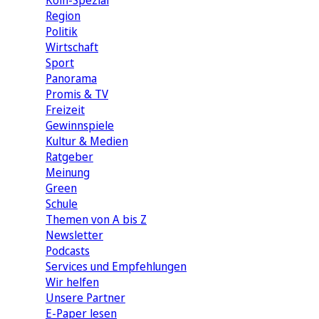
Köln-Spezial
Region
Politik
Wirtschaft
Sport
Panorama
Promis & TV
Freizeit
Gewinnspiele
Kultur & Medien
Ratgeber
Meinung
Green
Schule
Themen von A bis Z
Newsletter
Podcasts
Services und Empfehlungen
Wir helfen
Unsere Partner
E-Paper lesen