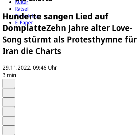
Kultur
Rätsel
Hunderte sangen Lied auf
Newsletter
E-Paper
Domplatte
Zehn Jahre alter Love-
Song stürmt als Protesthymne für
Iran die Charts
29.11.2022, 09:46 Uhr
3 min
Auf Google bevorzugen
Anhören
Schrift
Merken
Drucken
Teilen