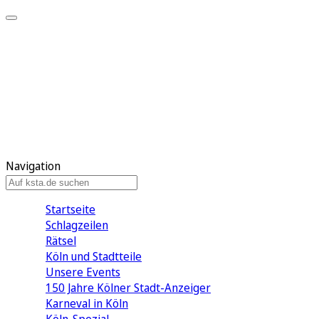
Mein KStA
Meine Artikel
Meine Region
Meine Newsletter
Mein KStA PLUS
Mein E-Paper
Navigation
Startseite
Schlagzeilen
Rätsel
Köln und Stadtteile
Unsere Events
150 Jahre Kölner Stadt-Anzeiger
Karneval in Köln