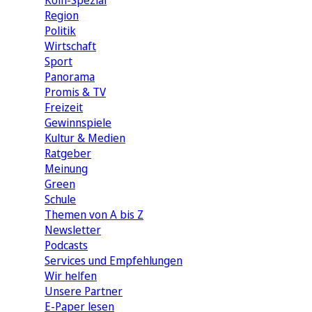
Köln-Spezial
Region
Politik
Wirtschaft
Sport
Panorama
Promis & TV
Freizeit
Gewinnspiele
Kultur & Medien
Ratgeber
Meinung
Green
Schule
Themen von A bis Z
Newsletter
Podcasts
Services und Empfehlungen
Wir helfen
Unsere Partner
E-Paper lesen