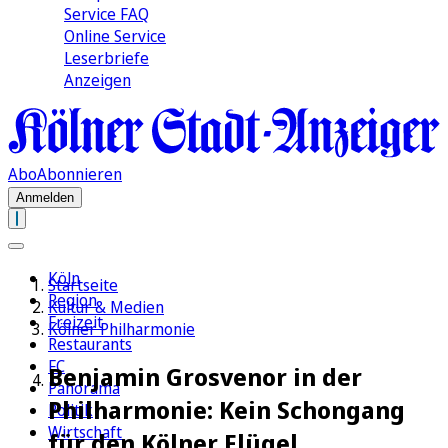
Service FAQ
Online Service
Leserbriefe
Anzeigen
Abo
Abonnieren
Anmelden
Köln
Startseite
Region
Kultur & Medien
Freizeit
Kölner Philharmonie
Restaurants
FC
Benjamin Grosvenor in der
Panorama
Philharmonie: Kein Schongang
Politik
Wirtschaft
für den Kölner Flügel