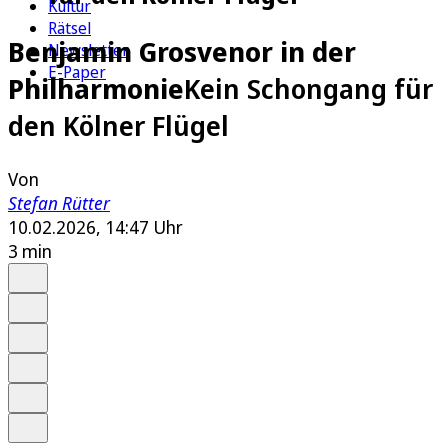
Kultur
Rätsel
Benjamin Grosvenor in der
Newsletter
E-Paper
Philharmonie
Kein Schongang für
den Kölner Flügel
Von
Stefan Rütter
10.02.2026, 14:47 Uhr
3 min
Auf Google bevorzugen
Anhören
Schrift
Merken
Drucken
Teilen