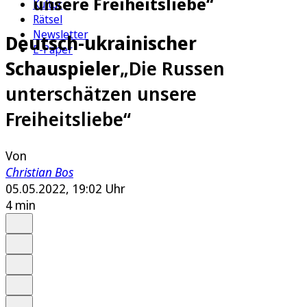
unsere Freiheitsliebe“
Kultur
Rätsel
Newsletter
Deutsch-ukrainischer
E-Paper
Schauspieler
„Die Russen
unterschätzen unsere
Freiheitsliebe“
Von
Christian Bos
05.05.2022, 19:02 Uhr
4 min
Auf Google bevorzugen
Anhören
Schrift
Merken
Drucken