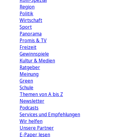
Köln-Spezial
Region
Politik
Wirtschaft
Sport
Panorama
Promis & TV
Freizeit
Gewinnspiele
Kultur & Medien
Ratgeber
Meinung
Green
Schule
Themen von A bis Z
Newsletter
Podcasts
Services und Empfehlungen
Wir helfen
Unsere Partner
E-Paper lesen