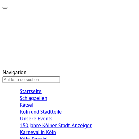
Mein KStA
Meine Artikel
Meine Region
Meine Newsletter
Mein KStA PLUS
Mein E-Paper
Navigation
Startseite
Schlagzeilen
Rätsel
Köln und Stadtteile
Unsere Events
150 Jahre Kölner Stadt-Anzeiger
Karneval in Köln