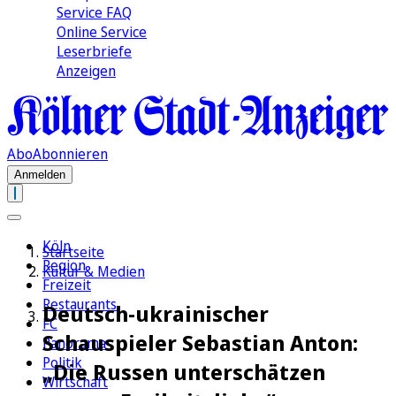
Service FAQ
Online Service
Leserbriefe
Anzeigen
Abo
Abonnieren
Anmelden
Köln
Startseite
Region
Kultur & Medien
Freizeit
Restaurants
Deutsch-ukrainischer
FC
Schauspieler Sebastian Anton:
Panorama
Politik
„Die Russen unterschätzen
Wirtschaft