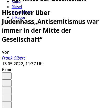
Kultur
Rätsel
Historiker über
Newsletter
E-Paper
Judenhass
„Antisemitismus war
immer in der Mitte der
Gesellschaft“
Von
Frank Olbert
13.05.2022, 11:37 Uhr
6 min
Auf Google bevorzugen
Anhören
Schrift
Merken
Drucken