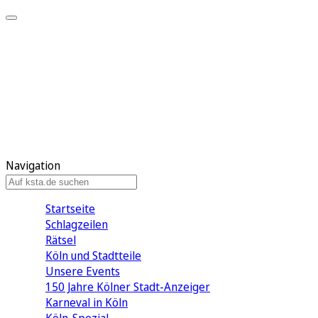
Mein KStA
Meine Artikel
Meine Region
Meine Newsletter
Mein KStA PLUS
Mein E-Paper
Navigation
Startseite
Schlagzeilen
Rätsel
Köln und Stadtteile
Unsere Events
150 Jahre Kölner Stadt-Anzeiger
Karneval in Köln