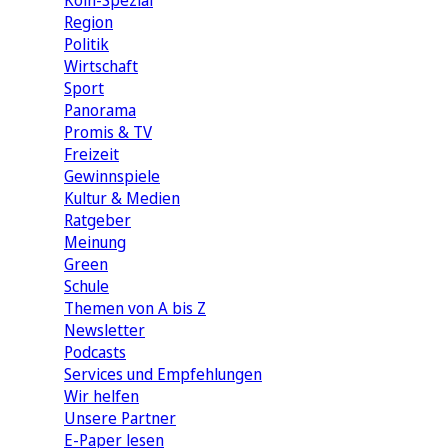
Köln-Spezial
Region
Politik
Wirtschaft
Sport
Panorama
Promis & TV
Freizeit
Gewinnspiele
Kultur & Medien
Ratgeber
Meinung
Green
Schule
Themen von A bis Z
Newsletter
Podcasts
Services und Empfehlungen
Wir helfen
Unsere Partner
E-Paper lesen