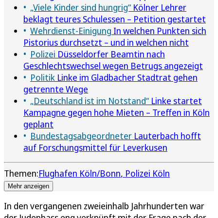
„Viele Kinder sind hungrig“
Kölner Lehrer
beklagt teures Schulessen – Petition gestartet
Wehrdienst-Einigung
In welchen Punkten sich
Pistorius durchsetzt – und in welchen nicht
Polizei
Düsseldorfer Beamtin nach
Geschlechtswechsel wegen Betrugs angezeigt
Politik
Linke im Gladbacher Stadtrat gehen
getrennte Wege
„Deutschland ist im Notstand“
Linke startet
Kampagne gegen hohe Mieten – Treffen in Köln
geplant
Bundestagsabgeordneter
Lauterbach hofft
auf Forschungsmittel für Leverkusen
Themen:
Flughafen Köln/Bonn
Polizei Köln
Mehr anzeigen
In den vergangenen zweieinhalb Jahrhunderten war
der Judenhass eng verknüpft mit der Frage nach der