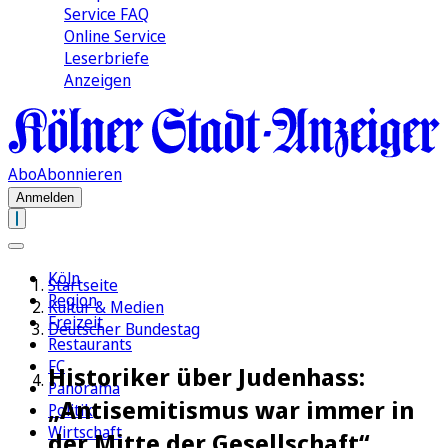
Service FAQ
Online Service
Leserbriefe
Anzeigen
Abo
Abonnieren
Anmelden
Köln
Startseite
Region
Kultur & Medien
Freizeit
Deutscher Bundestag
Restaurants
FC
Historiker über Judenhass:
Panorama
„Antisemitismus war immer in
Politik
Wirtschaft
der Mitte der Gesellschaft“