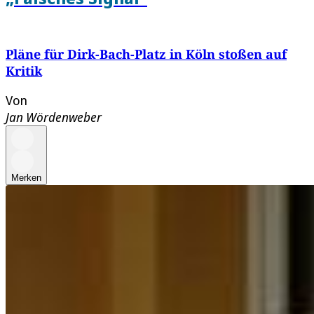
Pläne für Dirk-Bach-Platz in Köln stoßen auf
Kritik
Von
Jan Wördenweber
Merken