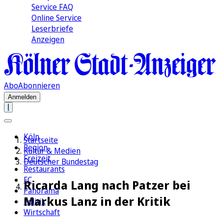
Service FAQ
Online Service
Leserbriefe
Anzeigen
Abo
Abonnieren
Anmelden
Köln
Startseite
Region
Kultur & Medien
Freizeit
Deutscher Bundestag
Restaurants
FC
Ricarda Lang nach Patzer bei
Panorama
Markus Lanz in der Kritik
Politik
Wirtschaft