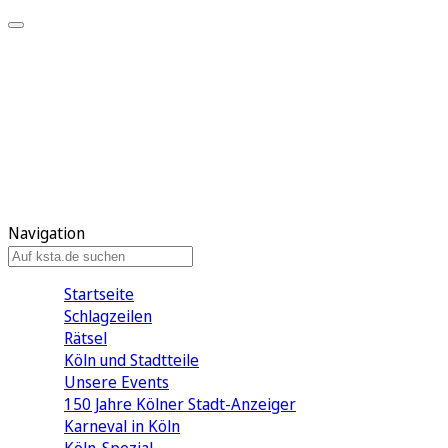
Mein KStA
Meine Artikel
Meine Region
Meine Newsletter
Mein KStA PLUS
Mein E-Paper
Navigation
Startseite
Schlagzeilen
Rätsel
Köln und Stadtteile
Unsere Events
150 Jahre Kölner Stadt-Anzeiger
Karneval in Köln