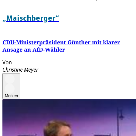
„Maischberger“
CDU-Ministerpräsident Günther mit klarer
Ansage an AfD-Wähler
Von
Christine Meyer
Merken