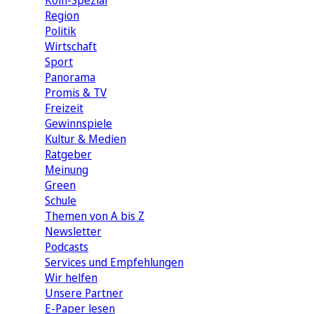
Köln-Spezial
Region
Politik
Wirtschaft
Sport
Panorama
Promis & TV
Freizeit
Gewinnspiele
Kultur & Medien
Ratgeber
Meinung
Green
Schule
Themen von A bis Z
Newsletter
Podcasts
Services und Empfehlungen
Wir helfen
Unsere Partner
E-Paper lesen