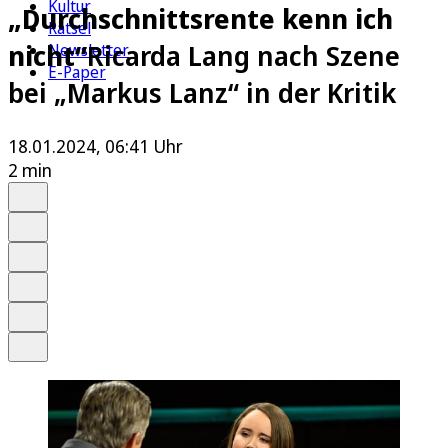
Kultur
„Durchschnittsrente kenn ich
Rätsel
nicht“
Ricarda Lang nach Szene
Newsletter
E-Paper
bei „Markus Lanz“ in der Kritik
18.01.2024, 06:41 Uhr
2 min
Auf Google bevorzugen
Anhören
Schrift
Merken
Drucken
Teilen