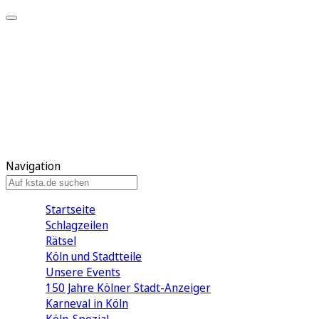
Mein KStA
Meine Artikel
Meine Region
Meine Newsletter
Mein KStA PLUS
Mein E-Paper
Navigation
Startseite
Schlagzeilen
Rätsel
Köln und Stadtteile
Unsere Events
150 Jahre Kölner Stadt-Anzeiger
Karneval in Köln