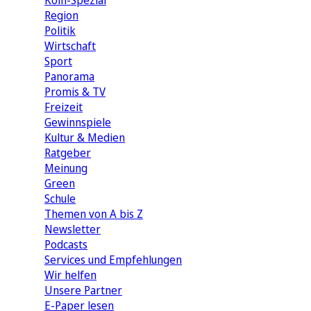
Köln-Spezial
Region
Politik
Wirtschaft
Sport
Panorama
Promis & TV
Freizeit
Gewinnspiele
Kultur & Medien
Ratgeber
Meinung
Green
Schule
Themen von A bis Z
Newsletter
Podcasts
Services und Empfehlungen
Wir helfen
Unsere Partner
E-Paper lesen