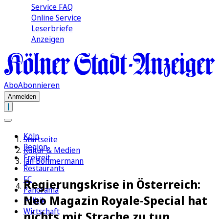
Service FAQ
Online Service
Leserbriefe
Anzeigen
Abo
Abonnieren
Anmelden
Köln
Startseite
Region
Kultur & Medien
Freizeit
Jan Böhmermann
Restaurants
FC
Regierungskrise in Österreich:
Panorama
Neo Magazin Royale-Special hat
Politik
Wirtschaft
nichts mit Strache zu tun