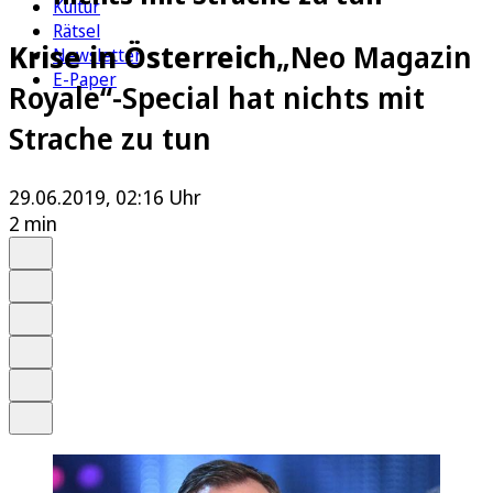
Kultur
Rätsel
Krise in Österreich
„Neo Magazin
Newsletter
E-Paper
Royale“-Special hat nichts mit
Strache zu tun
29.06.2019, 02:16 Uhr
2 min
Auf Google bevorzugen
Anhören
Schrift
Merken
Drucken
Teilen