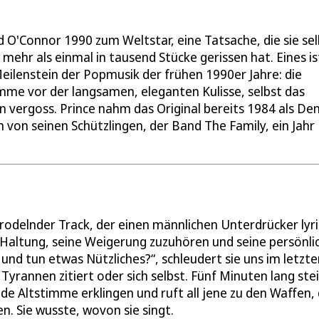
 O'Connor 1990 zum Weltstar, eine Tatsache, die sie sel
mehr als einmal in tausend Stücke gerissen hat. Eines is
Meilenstein der Popmusik der frühen 1990er Jahre: die
imme vor der langsamen, eleganten Kulisse, selbst das
en vergoss. Prince nahm das Original bereits 1984 als D
h von seinen Schützlingen, der Band The Family, ein Jahr
rodelnder Track, der einen männlichen Unterdrücker lyr
te Haltung, seine Weigerung zuzuhören und seine persönli
und tun etwas Nützliches?“, schleudert sie uns im letzte
Tyrannen zitiert oder sich selbst. Fünf Minuten lang ste
de Altstimme erklingen und ruft all jene zu den Waffen, 
. Sie wusste, wovon sie singt.