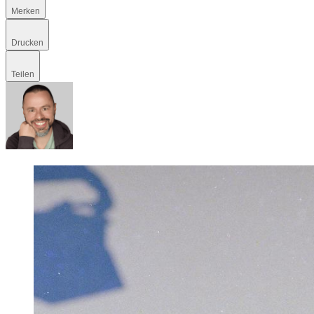
Merken
Drucken
Teilen