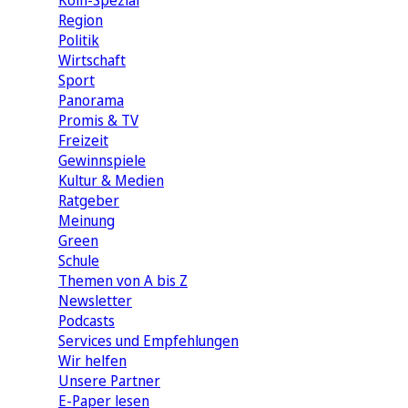
Köln-Spezial
Region
Politik
Wirtschaft
Sport
Panorama
Promis & TV
Freizeit
Gewinnspiele
Kultur & Medien
Ratgeber
Meinung
Green
Schule
Themen von A bis Z
Newsletter
Podcasts
Services und Empfehlungen
Wir helfen
Unsere Partner
E-Paper lesen