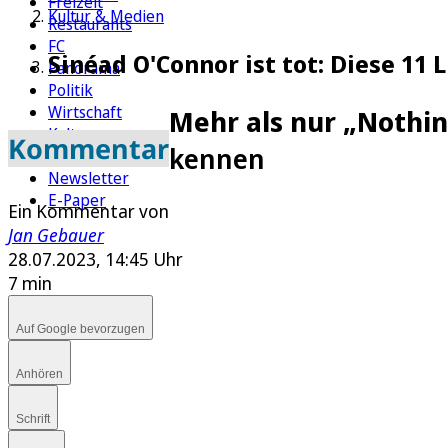
Freizeit
Kultur & Medien
Restaurants
FC
Sinéad O'Connor ist tot: Diese 11 
Panorama
Politik
Wirtschaft
Mehr als nur „Nothi
Kultur
Kommentar
kennen
Rätsel
Newsletter
E-Paper
Ein Kommentar von
Jan Gebauer
28.07.2023, 14:45 Uhr
7 min
Auf Google bevorzugen
Anhören
Schrift