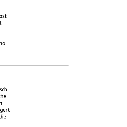
bst
t
emo
isch
che
n
igert
die