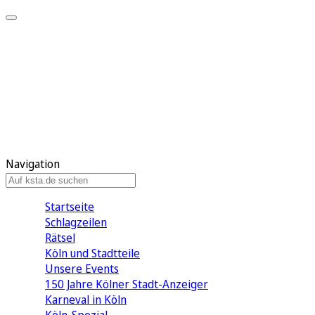
Mein KStA
Meine Artikel
Meine Region
Meine Newsletter
Mein KStA PLUS
Mein E-Paper
Navigation
Startseite
Schlagzeilen
Rätsel
Köln und Stadtteile
Unsere Events
150 Jahre Kölner Stadt-Anzeiger
Karneval in Köln