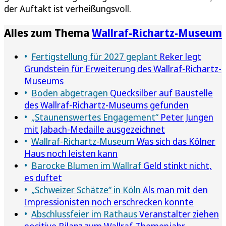
der Auftakt ist verheißungsvoll.
Alles zum Thema
Wallraf-Richartz-Museum
Fertigstellung für 2027 geplant
Reker legt
Grundstein für Erweiterung des Wallraf-Richartz-
Museums
Boden abgetragen
Quecksilber auf Baustelle
des Wallraf-Richartz-Museums gefunden
„Staunenswertes Engagement“
Peter Jungen
mit Jabach-Medaille ausgezeichnet
Wallraf-Richartz-Museum
Was sich das Kölner
Haus noch leisten kann
Barocke Blumen im Wallraf
Geld stinkt nicht,
es duftet
„Schweizer Schätze“ in Köln
Als man mit den
Impressionisten noch erschrecken konnte
Abschlussfeier im Rathaus
Veranstalter ziehen
positive Bilanz zum Wallraf-Themenjahr