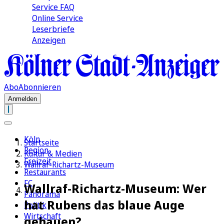
Service FAQ
Online Service
Leserbriefe
Anzeigen
Abo
Abonnieren
Anmelden
Köln
Startseite
Region
Kultur & Medien
Freizeit
Wallraf-Richartz-Museum
Restaurants
FC
Wallraf-Richartz-Museum: Wer
Panorama
hat Rubens das blaue Auge
Politik
Wirtschaft
gehauen?