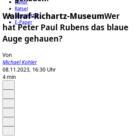
Kultur
Rätsel
Wallraf-Richartz-Museum
Wer
Newsletter
E-Paper
hat Peter Paul Rubens das blaue
Auge gehauen?
Von
Michael Kohler
08.11.2023, 16:30 Uhr
4 min
Auf Google bevorzugen
Anhören
Schrift
Merken
Drucken
Teilen