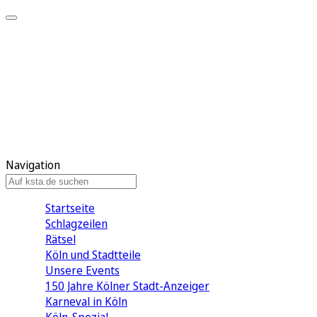
Mein KStA
Meine Artikel
Meine Region
Meine Newsletter
Mein KStA PLUS
Mein E-Paper
Navigation
Startseite
Schlagzeilen
Rätsel
Köln und Stadtteile
Unsere Events
150 Jahre Kölner Stadt-Anzeiger
Karneval in Köln