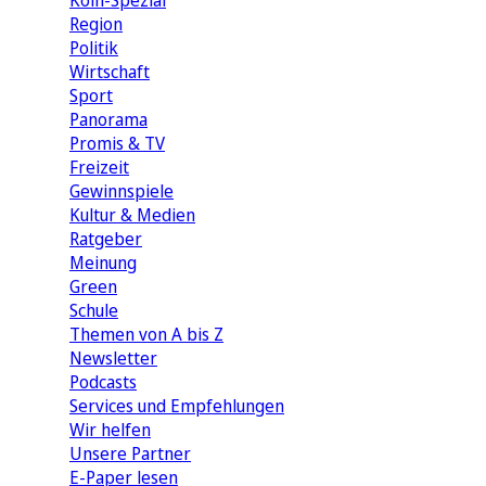
Köln-Spezial
Region
Politik
Wirtschaft
Sport
Panorama
Promis & TV
Freizeit
Gewinnspiele
Kultur & Medien
Ratgeber
Meinung
Green
Schule
Themen von A bis Z
Newsletter
Podcasts
Services und Empfehlungen
Wir helfen
Unsere Partner
E-Paper lesen