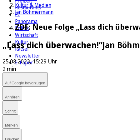
Freizeit
Kultur & Medien
Restaurants
Jan Böhmermann
FC
Panorama
ZDF: Neue Folge „Lass dich über
Politik
Wirtschaft
Kultur
„Lass dich überwachen!“
Jan Böhm
Rätsel
Newsletter
25.08.2023, 15:29 Uhr
E-Paper
2 min
Auf Google bevorzugen
Anhören
Schrift
Merken
Drucken