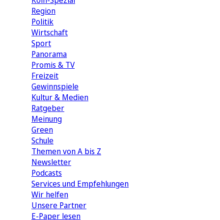
Köln-Spezial
Region
Politik
Wirtschaft
Sport
Panorama
Promis & TV
Freizeit
Gewinnspiele
Kultur & Medien
Ratgeber
Meinung
Green
Schule
Themen von A bis Z
Newsletter
Podcasts
Services und Empfehlungen
Wir helfen
Unsere Partner
E-Paper lesen