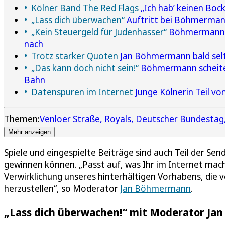
Kölner Band The Red Flags
„Ich hab’ keinen Bock
„Lass dich überwachen“
Auftritt bei Böhmerman
„Kein Steuergeld für Judenhasser“
Böhmermann sa
nach
Trotz starker Quoten
Jan Böhmermann bald selt
„Das kann doch nicht sein!“
Böhmermann scheitert
Bahn
Datenspuren im Internet
Junge Kölnerin Teil 
Themen:
Venloer Straße
Royals
Deutscher Bundestag
Mehr anzeigen
Spiele und eingespielte Beiträge sind auch Teil der Sen
gewinnen können. „Passt auf, was Ihr im Internet macht
Verwirklichung unseres hinterhältigen Vorhabens, di
herzustellen“, so Moderator
Jan Böhmermann
.
„Lass dich überwachen!“ mit Moderator Ja