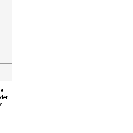
k
se
 der
en