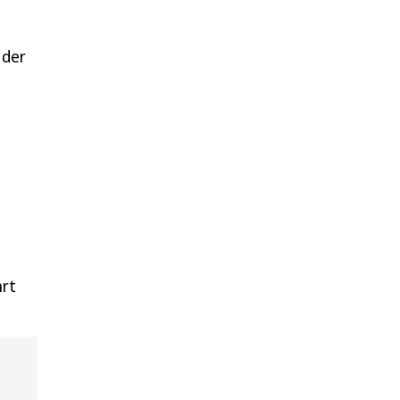
 der
hrt