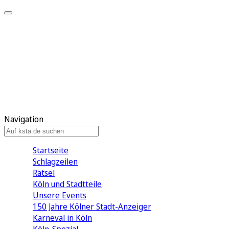
Mein KStA
Meine Artikel
Meine Region
Meine Newsletter
Mein KStA PLUS
Mein E-Paper
Navigation
Startseite
Schlagzeilen
Rätsel
Köln und Stadtteile
Unsere Events
150 Jahre Kölner Stadt-Anzeiger
Karneval in Köln