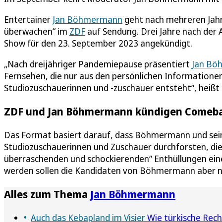
Entertainer
Jan Böhmermann
geht nach mehreren Jahr
überwachen“ im
ZDF
auf Sendung. Drei Jahre nach der 
Show für den 23. September 2023 angekündigt.
„Nach dreijähriger Pandemiepause präsentiert
Jan Bö
Fernsehen, die nur aus den persönlichen Informatione
Studiozuschauerinnen und -zuschauer entsteht“, heißt 
ZDF und Jan Böhmermann kündigen Comebac
Das Format basiert darauf, dass Böhmermann und sei
Studiozuschauerinnen und Zuschauer durchforsten, di
überraschenden und schockierenden“ Enthüllungen ei
werden sollen die Kandidaten von Böhmermann aber n
Alles zum Thema
Jan Böhmermann
Auch das Kebapland im Visier
Wie türkische Rec