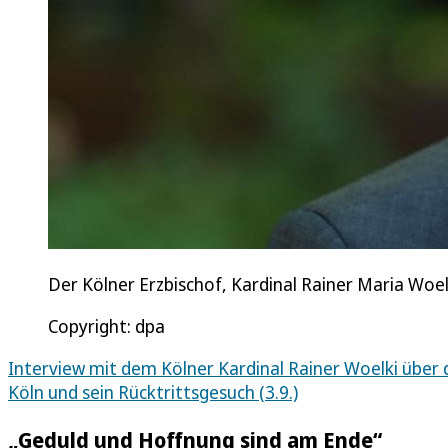
Der Kölner Erzbischof, Kardinal Rainer Maria Woel
Copyright: dpa
Interview mit dem Kölner Kardinal Rainer Woelki über 
Köln und sein Rücktrittsgesuch (3.9.)
„Geduld und Hoffnung sind am Ende“