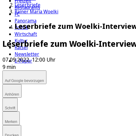
Freizeit
Leserbriefe
Restaurants
Rainer Maria Woelki
FC
Panorama
Leserbriefe zum Woelki-Interview
Politik
Wirtschaft
Kultur
Leserbriefe zum Woelki-Intervie
Rätsel
Newsletter
07.09.2022, 12:00 Uhr
E-Paper
9 min
Auf Google bevorzugen
Anhören
Schrift
Merken
Drucken