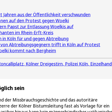
it Jahren aus der Öffentlichkeit verschwunden
nen auf den Protest gegen Woelki
rn Papst zur Entlassung Woelkis auf
anten im Rhein-Erft-Kreis
in Köln für und gegen Abtreibung
von Abtreibungsgegnern trifft in Köln auf Protest
oelki kommt nach Bergheim
oncalliplatz
Kölner Dreigestirn
Polizei Köln
Einzelhand
öglich sein
nd der Missbrauchsgeschichte und das autoritäre
re der Kölner Bistumsleitung fast als Vorlage für ein
rüber hinaus kann kein männerbündischer vatikanisch