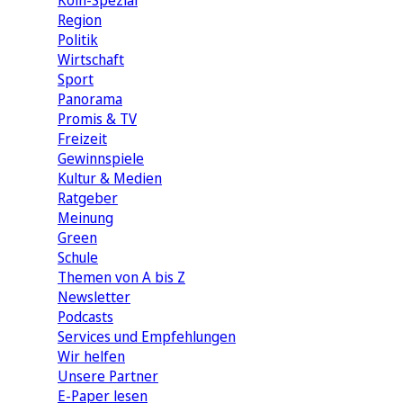
Köln-Spezial
Region
Politik
Wirtschaft
Sport
Panorama
Promis & TV
Freizeit
Gewinnspiele
Kultur & Medien
Ratgeber
Meinung
Green
Schule
Themen von A bis Z
Newsletter
Podcasts
Services und Empfehlungen
Wir helfen
Unsere Partner
E-Paper lesen