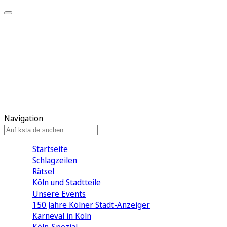
Mein KStA
Meine Artikel
Meine Region
Meine Newsletter
Mein KStA PLUS
Mein E-Paper
Navigation
Startseite
Schlagzeilen
Rätsel
Köln und Stadtteile
Unsere Events
150 Jahre Kölner Stadt-Anzeiger
Karneval in Köln