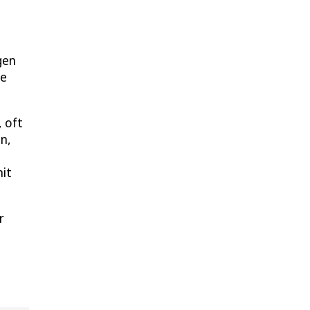
gen
ne
, oft
n,
mit
r