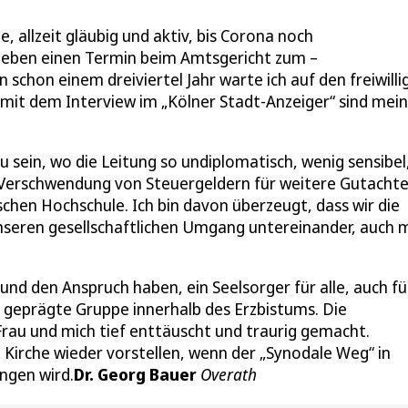
, allzeit gläubig und aktiv, bis Corona noch
oeben einen Termin beim Amtsgericht zum –
 schon einem dreiviertel Jahr warte ich auf den freiwilli
h mit dem Interview im „Kölner Stadt-Anzeiger“ sind mei
zu sein, wo die Leitung so undiplomatisch, wenig sensibel
 Verschwendung von Steuergeldern für weitere Gutachte
chen Hochschule. Ich bin davon überzeugt, dass wir die
unseren gesellschaftlichen Umgang untereinander, auch 
nd den Anspruch haben, ein Seelsorger für alle, auch fü
iv geprägte Gruppe innerhalb des Erzbistums. Die
rau und mich tief enttäuscht und traurig gemacht.
 Kirche wieder vorstellen, wenn der „Synodale Weg“ in
ngen wird.
Dr. Georg Bauer
Overath