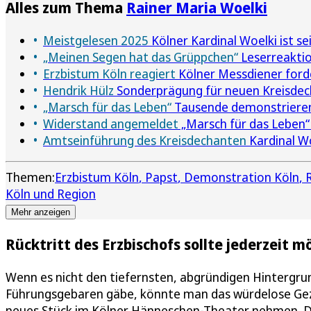
Alles zum Thema
Rainer Maria Woelki
Meistgelesen 2025
Kölner Kardinal Woelki ist se
„Meinen Segen hat das Grüppchen“
Leserreaktio
Erzbistum Köln reagiert
Kölner Messdiener forde
Hendrik Hülz
Sonderprägung für neuen Kreisdech
„Marsch für das Leben“
Tausende demonstrieren 
Widerstand angemeldet
„Marsch für das Leben“ 
Amtseinführung des Kreisdechanten
Kardinal W
Themen:
Erzbistum Köln
Papst
Demonstration Köln
R
Köln und Region
Mehr anzeigen
Rücktritt des Erzbischofs sollte jederzeit m
Wenn es nicht den tiefernsten, abgründigen Hintergru
Führungsgebaren gäbe, könnte man das würdelose Gezer
neues Stück im Kölner Hänneschen-Theater nehmen. Da