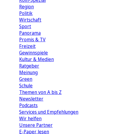
Köln-Spezial
Region
Politik
Wirtschaft
Sport
Panorama
Promis & TV
Freizeit
Gewinnspiele
Kultur & Medien
Ratgeber
Meinung
Green
Schule
Themen von A bis Z
Newsletter
Podcasts
Services und Empfehlungen
Wir helfen
Unsere Partner
E-Paper lesen