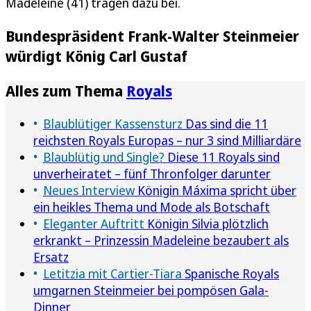
Madeleine (41) tragen dazu bei.
Bundespräsident Frank-Walter Steinmeier
würdigt König Carl Gustaf
Alles zum Thema
Royals
Blaublütiger Kassensturz
Das sind die 11
reichsten Royals Europas – nur 3 sind Milliardäre
Blaublütig und Single?
Diese 11 Royals sind
unverheiratet – fünf Thronfolger darunter
Neues Interview
Königin Máxima spricht über
ein heikles Thema und Mode als Botschaft
Eleganter Auftritt
Königin Silvia plötzlich
erkrankt – Prinzessin Madeleine bezaubert als
Ersatz
Letitzia mit Cartier-Tiara
Spanische Royals
umgarnen Steinmeier bei pompösen Gala-
Dinner