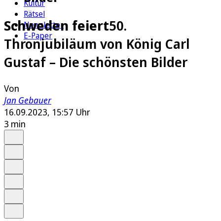
Kultur
Rätsel
Schweden feiert
50.
Newsletter
E-Paper
Thronjubiläum von König Carl
Gustaf – Die schönsten Bilder
Von
Jan Gebauer
16.09.2023, 15:57 Uhr
3 min
Auf Google bevorzugen
Anhören
Schrift
Merken
Drucken
Teilen