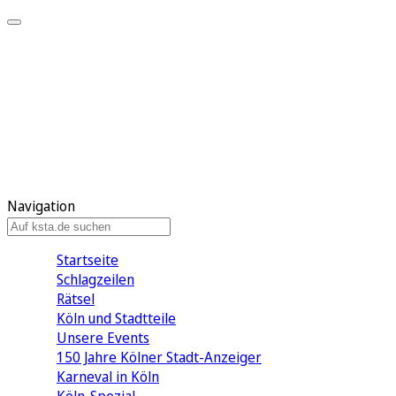
Mein KStA
Meine Artikel
Meine Region
Meine Newsletter
Mein KStA PLUS
Mein E-Paper
Navigation
Startseite
Schlagzeilen
Rätsel
Köln und Stadtteile
Unsere Events
150 Jahre Kölner Stadt-Anzeiger
Karneval in Köln