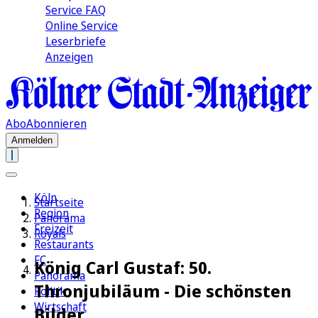
Service FAQ
Online Service
Leserbriefe
Anzeigen
Abo
Abonnieren
Anmelden
Köln
Startseite
Region
Panorama
Freizeit
Royals
Restaurants
FC
König Carl Gustaf: 50.
Panorama
Thronjubiläum - Die schönsten
Politik
Wirtschaft
Bilder