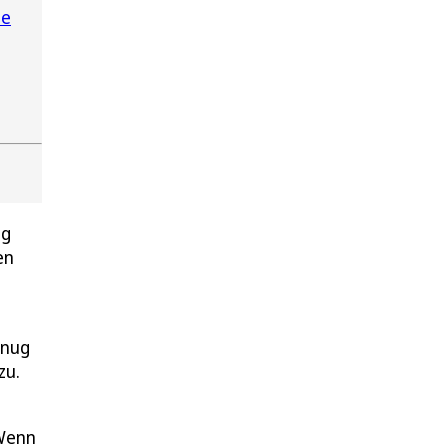
pe
ng
en
enug
zu.
„Wenn