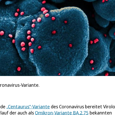
ronavirus-Variante.
nde
„Centaurus“-Variante
des Coronavirus bereitet Virol
lauf der auch als
Omikron-Variante BA.2.75
bekannten