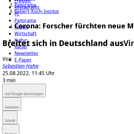
Freizeit
Panorama
Restaurants
Robert-Koch-Institut
FC
Panorama
Corona: Forscher fürchten neue M
Politik
Wirtschaft
Kultur
Breitet sich in Deutschland aus
Vi
Rätsel
Newsletter
Von
E-Paper
Sebastian Hahn
25.08.2022, 11:45 Uhr
3 min
Auf Google bevorzugen
Anhören
Schrift