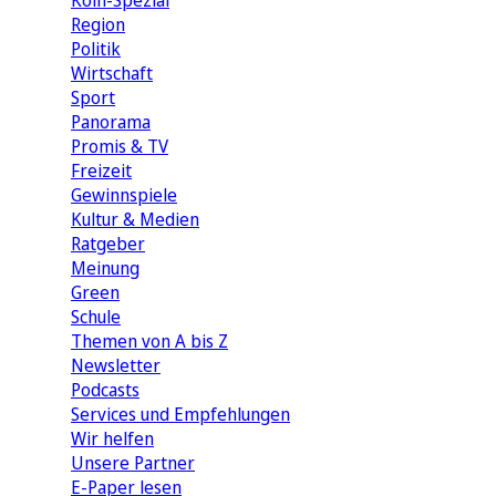
Köln-Spezial
Region
Politik
Wirtschaft
Sport
Panorama
Promis & TV
Freizeit
Gewinnspiele
Kultur & Medien
Ratgeber
Meinung
Green
Schule
Themen von A bis Z
Newsletter
Podcasts
Services und Empfehlungen
Wir helfen
Unsere Partner
E-Paper lesen