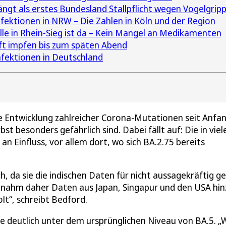
ngt als erstes Bundesland Stallpflicht wegen Vogelgrip
ektionen in NRW – Die Zahlen in Köln und der Region
le in Rhein-Sieg ist da – Kein Mangel an Medikamenten
ft impfen bis zum späten Abend
nfektionen in Deutschland
e Entwicklung zahlreicher Corona-Mutationen seit Anfa
t besonders gefährlich sind. Dabei fällt auf: Die in viel
 Einfluss, vor allem dort, wo sich BA.2.75 bereits
h, da sie die indischen Daten für nicht aussagekräftig g
d nahm daher Daten aus Japan, Singapur und den USA hin
lt“, schreibt Bedford.
te deutlich unter dem ursprünglichen Niveau von BA.5. 