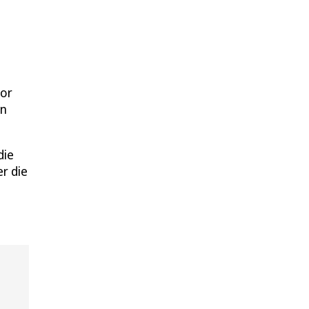
vor
rn
die
r die