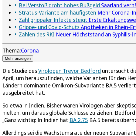
Bei Verstoß droht hohes Bußgeld
Saarland verhä
Stratus-Variante am häufigsten
Mehr Corona-Inf
Zahl grippaler Infekte steigt
Erste Erkältungswel
Grippe- und Covid-Schutz
Apotheken in Rhein-Er
Zahlen des RKI
Neuer Höchststand an Syphilis-I
Thema:
Corona
Mehr anzeigen
Die Studie des
Virologen Trevor Bedford
untersucht di
April, um herauszufinden, welche Varianten für den Herbs
Ländern dominante Omikron-Subvariante BA.5 verliert an
ausgebreitet hat.
So etwa in Indien. Bisher waren Virologen aber skeptisc
hielten, um daraus globale Schlüsse zu ziehen. Bedfor
„Ganz wichtig: In Indien hat
BA.2.75
BA.5 bereits überho
Allerdings sei die Wachstumsrate der neuen Subvarian