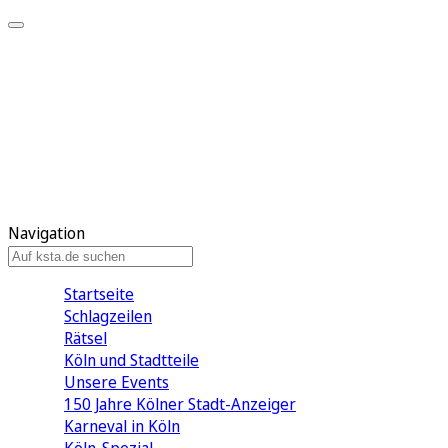
Mein KStA
Meine Artikel
Meine Region
Meine Newsletter
Mein KStA PLUS
Mein E-Paper
Navigation
Startseite
Schlagzeilen
Rätsel
Köln und Stadtteile
Unsere Events
150 Jahre Kölner Stadt-Anzeiger
Karneval in Köln