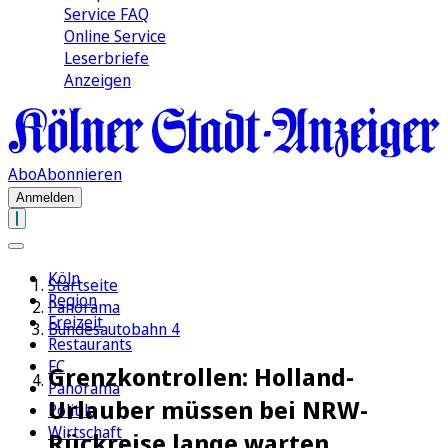
Service FAQ
Online Service
Leserbriefe
Anzeigen
Abo
Abonnieren
Anmelden
Köln
Startseite
Region
Panorama
Freizeit
Bundesautobahn 4
Restaurants
FC
Grenzkontrollen: Holland-
Panorama
Urlauber müssen bei NRW-
Politik
Wirtschaft
Rückreise lange warten