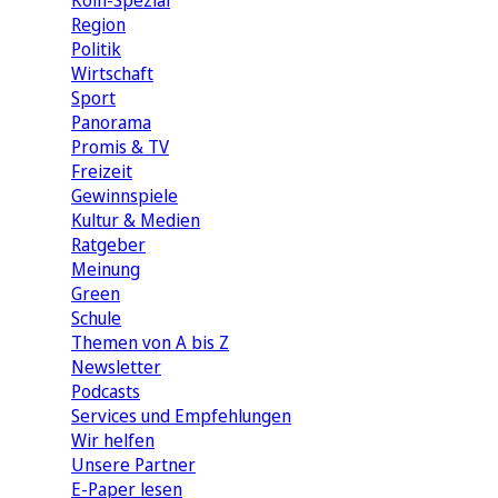
Köln-Spezial
Region
Politik
Wirtschaft
Sport
Panorama
Promis & TV
Freizeit
Gewinnspiele
Kultur & Medien
Ratgeber
Meinung
Green
Schule
Themen von A bis Z
Newsletter
Podcasts
Services und Empfehlungen
Wir helfen
Unsere Partner
E-Paper lesen