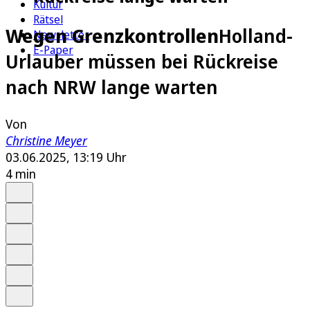
Kultur
Rätsel
Wegen Grenzkontrollen
Holland-
Newsletter
E-Paper
Urlauber müssen bei Rückreise
nach NRW lange warten
Von
Christine Meyer
03.06.2025, 13:19 Uhr
4 min
Auf Google bevorzugen
Anhören
Schrift
Merken
Drucken
Teilen