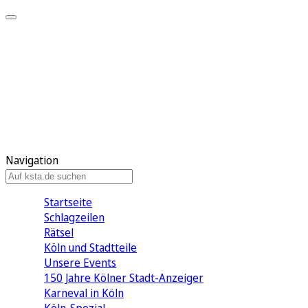
Mein KStA
Meine Artikel
Meine Region
Meine Newsletter
Mein KStA PLUS
Mein E-Paper
Navigation
Startseite
Schlagzeilen
Rätsel
Köln und Stadtteile
Unsere Events
150 Jahre Kölner Stadt-Anzeiger
Karneval in Köln