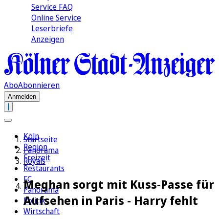
Service FAQ
Online Service
Leserbriefe
Anzeigen
Abo
Abonnieren
Anmelden
Köln
Startseite
Region
Panorama
Freizeit
Royals
Restaurants
FC
Meghan sorgt mit Kuss-Passe für
Panorama
Aufsehen in Paris - Harry fehlt
Politik
Wirtschaft