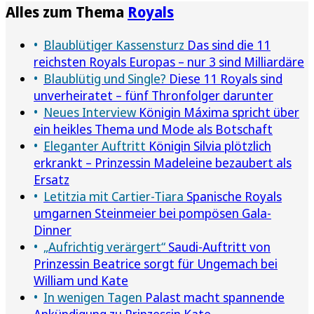
Alles zum Thema
Royals
Blaublütiger Kassensturz
Das sind die 11
reichsten Royals Europas – nur 3 sind Milliardäre
Blaublütig und Single?
Diese 11 Royals sind
unverheiratet – fünf Thronfolger darunter
Neues Interview
Königin Máxima spricht über
ein heikles Thema und Mode als Botschaft
Eleganter Auftritt
Königin Silvia plötzlich
erkrankt – Prinzessin Madeleine bezaubert als
Ersatz
Letitzia mit Cartier-Tiara
Spanische Royals
umgarnen Steinmeier bei pompösen Gala-
Dinner
„Aufrichtig verärgert“
Saudi-Auftritt von
Prinzessin Beatrice sorgt für Ungemach bei
William und Kate
In wenigen Tagen
Palast macht spannende
Ankündigung zu Prinzessin Kate