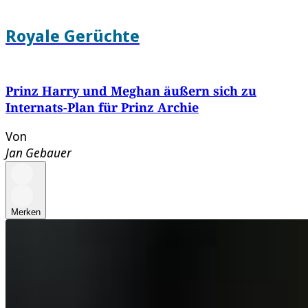
Royale Gerüchte
Prinz Harry und Meghan äußern sich zu
Internats-Plan für Prinz Archie
Von
Jan Gebauer
Merken