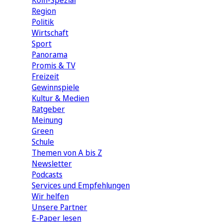
Köln-Spezial
Region
Politik
Wirtschaft
Sport
Panorama
Promis & TV
Freizeit
Gewinnspiele
Kultur & Medien
Ratgeber
Meinung
Green
Schule
Themen von A bis Z
Newsletter
Podcasts
Services und Empfehlungen
Wir helfen
Unsere Partner
E-Paper lesen