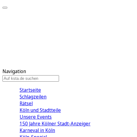
Mein KStA
Meine Artikel
Meine Region
Meine Newsletter
Mein KStA PLUS
Mein E-Paper
Navigation
Startseite
Schlagzeilen
Rätsel
Köln und Stadtteile
Unsere Events
150 Jahre Kölner Stadt-Anzeiger
Karneval in Köln