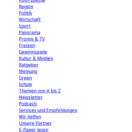
Köln-Spezial
Region
Politik
Wirtschaft
Sport
Panorama
Promis & TV
Freizeit
Gewinnspiele
Kultur & Medien
Ratgeber
Meinung
Green
Schule
Themen von A bis Z
Newsletter
Podcasts
Services und Empfehlungen
Wir helfen
Unsere Partner
E-Paper lesen