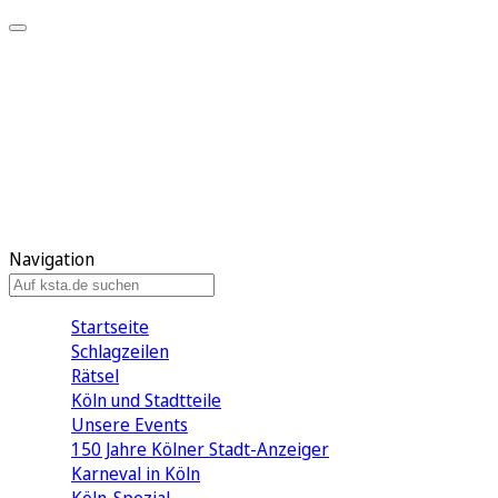
Mein KStA
Meine Artikel
Meine Region
Meine Newsletter
Mein KStA PLUS
Mein E-Paper
Navigation
Startseite
Schlagzeilen
Rätsel
Köln und Stadtteile
Unsere Events
150 Jahre Kölner Stadt-Anzeiger
Karneval in Köln