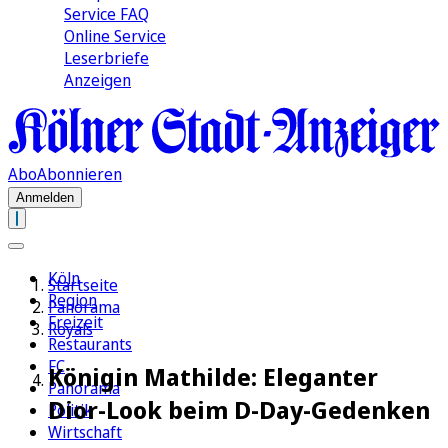
Service FAQ
Online Service
Leserbriefe
Anzeigen
Abo
Abonnieren
Anmelden
Köln
Startseite
Region
Panorama
Freizeit
Royals
Restaurants
FC
Königin Mathilde: Eleganter
Panorama
Dior-Look beim D-Day-Gedenken
Politik
Wirtschaft