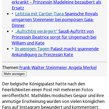
erkrankt – Prinzessin Madeleine bezaubert als
Ersatz
Letitzia mit Cartier-Tiara
Spanische Royals
umgarnen Steinmeier bei pompösen Gala-
Dinner
„Aufrichtig verärgert“
Saudi-Auftritt von
Prinzessin Beatrice sorgt für Ungemach bei
William und Kate
In wenigen Tagen
Palast macht spannende
Ankündigung zu Prinzessin Kate
Themen:
Frank-Walter Steinmeier
Angela Merkel
Mehr anzeigen
Der belgische Königspalast hatte nach den
Feierlichkeiten einen Post mit mehreren Fotos
veröffentlicht. Mathildes modisches Gespür und ihre
anmutige Erscheinung wurden von vielen königlichen
Fans auf Instagram bewundert und kommentiert.