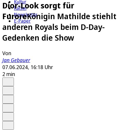
Kultur
Dior-Look sorgt für
Rätsel
Furore
Königin Mathilde stiehlt
Newsletter
E-Paper
anderen Royals beim D-Day-
Gedenken die Show
Von
Jan Gebauer
07.06.2024, 16:18 Uhr
2 min
Auf Google bevorzugen
Anhören
Schrift
Merken
Drucken
Teilen