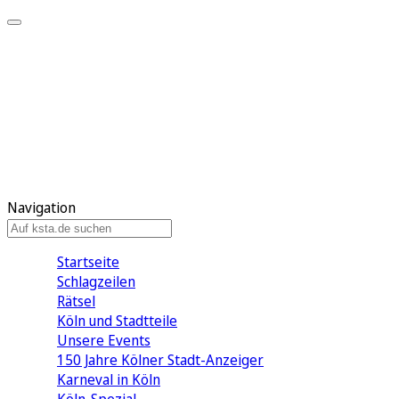
Mein KStA
Meine Artikel
Meine Region
Meine Newsletter
Mein KStA PLUS
Mein E-Paper
Navigation
Startseite
Schlagzeilen
Rätsel
Köln und Stadtteile
Unsere Events
150 Jahre Kölner Stadt-Anzeiger
Karneval in Köln