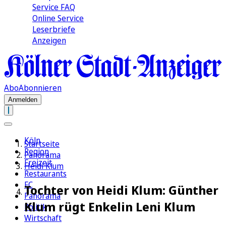
Service FAQ
Online Service
Leserbriefe
Anzeigen
Abo
Abonnieren
Anmelden
Köln
Startseite
Region
Panorama
Freizeit
Heidi Klum
Restaurants
FC
Tochter von Heidi Klum: Günther
Panorama
Klum rügt Enkelin Leni Klum
Politik
Wirtschaft