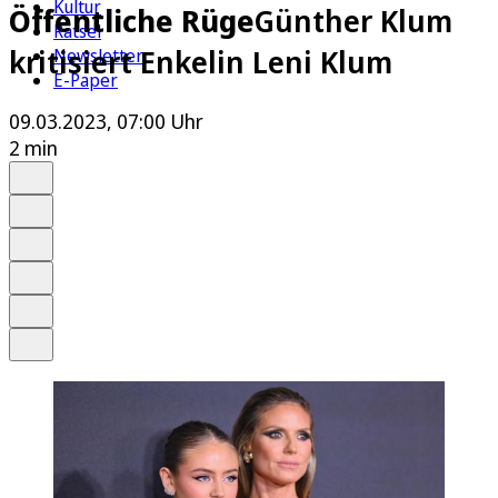
Kultur
Öffentliche Rüge
Günther Klum
Rätsel
kritisiert Enkelin Leni Klum
Newsletter
E-Paper
09.03.2023, 07:00 Uhr
2 min
Auf Google bevorzugen
Anhören
Schrift
Merken
Drucken
Teilen