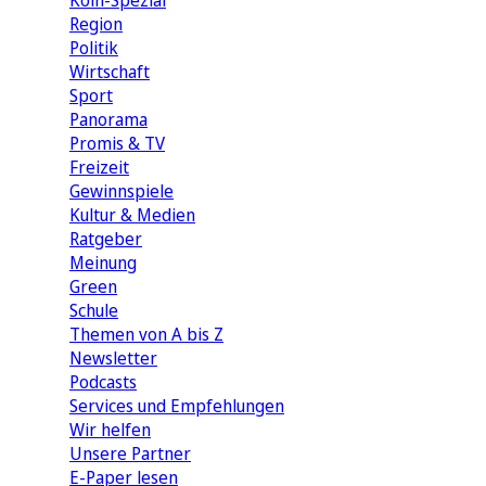
Köln-Spezial
Region
Politik
Wirtschaft
Sport
Panorama
Promis & TV
Freizeit
Gewinnspiele
Kultur & Medien
Ratgeber
Meinung
Green
Schule
Themen von A bis Z
Newsletter
Podcasts
Services und Empfehlungen
Wir helfen
Unsere Partner
E-Paper lesen